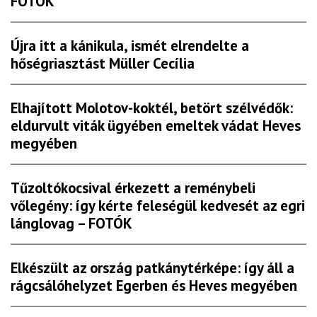
FOTÓK
Újra itt a kánikula, ismét elrendelte a
hőségriasztást Müller Cecília
Elhajított Molotov-koktél, betört szélvédők:
eldurvult viták ügyében emeltek vádat Heves
megyében
Tűzoltókocsival érkezett a reménybeli
vőlegény: így kérte feleségül kedvesét az egri
lánglovag – FOTÓK
Elkészült az ország patkánytérképe: így áll a
rágcsálóhelyzet Egerben és Heves megyében