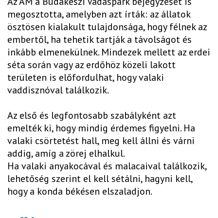
Az AM a Budakeszi Vadaspark bejegyzését is
megosztotta, amelyben azt írták: az állatok
ösztösen kialakult tulajdonsága, hogy félnek az
embertől, ha tehetik tartják a távolságot és
inkább elmenekülnek. Mindezek mellett az erdei
séta során vagy az erdőhöz közeli lakott
területen is előfordulhat, hogy valaki
vaddisznóval találkozik.
Az első és legfontosabb szabályként azt
emelték ki, hogy mindig érdemes figyelni. Ha
valaki csörtetést hall, meg kell állni és várni
addig, amíg a zörej elhalkul.
Ha valaki anyakocával és malacaival találkozik,
lehetőség szerint el kell sétálni, hagyni kell,
hogy a konda békésen elszaladjon.