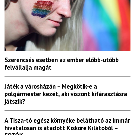
Szerencsés esetben az ember előbb-utóbb
felvállalja magát
Játék a városházán – Megkötik-e a
polgármester kezét, aki viszont kifárasztásra
játszik?
A Tisza-tó egész környéke belátható az immár
hivatalosan is átadott Kisköre Kilátóból –