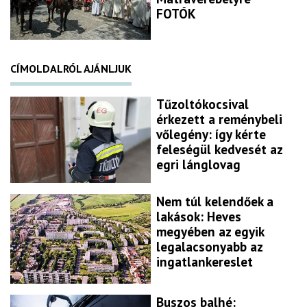
FOTÓK
CÍMOLDALRÓL AJÁNLJUK
Tűzoltókocsival
érkezett a reménybeli
vőlegény: így kérte
feleségül kedvesét az
egri lánglovag
Nem túl kelendőek a
lakások: Heves
megyében az egyik
legalacsonyabb az
ingatlankereslet
Buszos balhé: