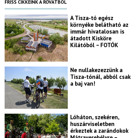
FRISS CIKKEINK A ROVATBÓL
A Tisza-tó egész
környéke belátható az
immár hivatalosan is
átadott Kisköre
Kilátóból – FOTÓK
Ne nullakezezzünk a
Tisza-tónál, abból csak
a baj van!
Lóháton, szekéren,
huszárviseletben
érkeztek a zarándokok
Mátraverebélyre –