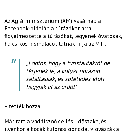
Az Agrárminisztérium (AM) vasárnap a
Facebook-oldalán a túrázókat arra
figyelmeztette a túrázókat, legyenek óvatosak,
ha csíkos kismalacot látnak - írja az MTI.
„Fontos, hogy a turistautakról ne
térjenek le, a kutyát pórázon
sétáltassák, és sötétedés előtt
hagyják el az erdőt"
– tették hozzá.
Már tart a vaddisznók ellési időszaka, és
ilyenkor a kocák különös gonddal vigyázzák a