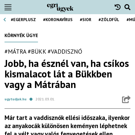
#EGERPLUSZ
#KORONAVÍRUS
#SIOR
#ZÖLDFÜL
#MÚ
KÖRNYÉK ÜGYE
#MÁTRA
#BÜKK
#VADDISZNÓ
Jobb, ha észnél van, ha csíkos
kismalacot lát a Bükkben
vagy a Mátrában
ugytudjuk.hu
2021.03.01.
Már tart a vaddisznók ellési időszaka, ilyenkor
az anyakocák különösen keményen léphetnek
fel a vélt vagy valós fenyegetések ellen.