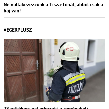
Ne nullakezezzünk a Tisza-tónál, abból csak a
baj van!
#EGERPLUSZ
Tűzoltókocsival érkezett a reménybeli