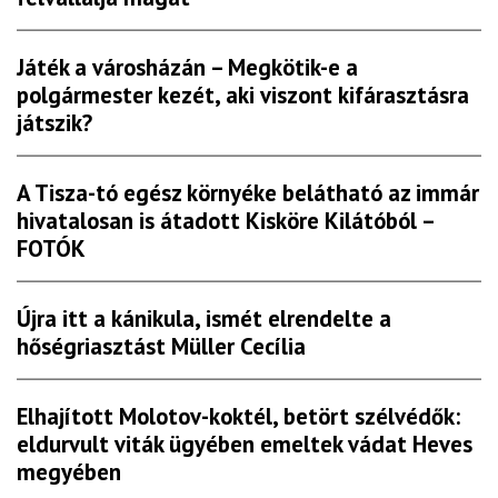
Játék a városházán – Megkötik-e a
polgármester kezét, aki viszont kifárasztásra
játszik?
A Tisza-tó egész környéke belátható az immár
hivatalosan is átadott Kisköre Kilátóból –
FOTÓK
Újra itt a kánikula, ismét elrendelte a
hőségriasztást Müller Cecília
Elhajított Molotov-koktél, betört szélvédők:
eldurvult viták ügyében emeltek vádat Heves
megyében