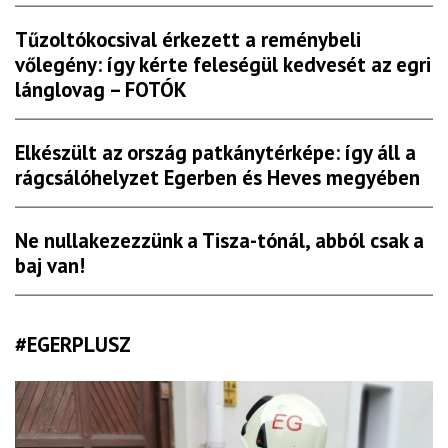
Tűzoltókocsival érkezett a reménybeli
vőlegény: így kérte feleségül kedvesét az egri
lánglovag – FOTÓK
Elkészült az ország patkánytérképe: így áll a
rágcsálóhelyzet Egerben és Heves megyében
Ne nullakezezzünk a Tisza-tónál, abból csak a
baj van!
#EGERPLUSZ