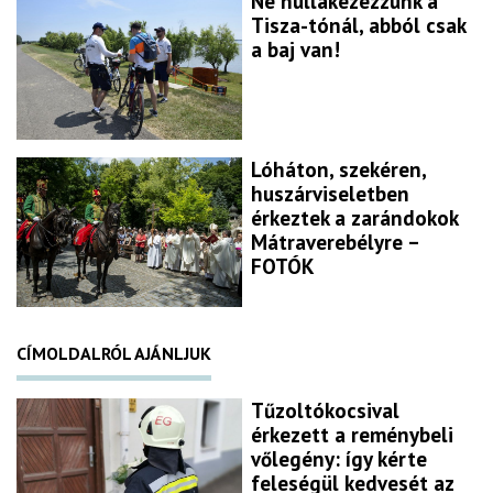
Ne nullakezezzünk a
Tisza-tónál, abból csak
a baj van!
Lóháton, szekéren,
huszárviseletben
érkeztek a zarándokok
Mátraverebélyre –
FOTÓK
CÍMOLDALRÓL AJÁNLJUK
Tűzoltókocsival
érkezett a reménybeli
vőlegény: így kérte
feleségül kedvesét az