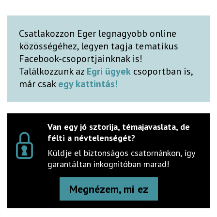
Csatlakozzon Eger legnagyobb online
közösségéhez, legyen tagja tematikus
Facebook-csoportjainknak is!
Találkozzunk az
Egri ügyek
csoportban is,
már csak
egy kattintás!
Van egy jó sztorija, témajavaslata, de
félti a névtelenségét?
Küldje el biztonságos csatornánkon, így
garantáltan inkognitóban marad!
Megnézem, mi ez