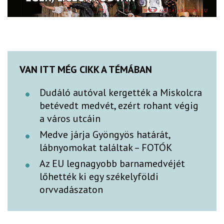
VAN ITT MÉG CIKK A TÉMÁBAN
Dudáló autóval kergették a Miskolcra
betévedt medvét, ezért rohant végig
a város utcáin
Medve járja Gyöngyös határát,
lábnyomokat találtak – FOTÓK
Az EU legnagyobb barnamedvéjét
lőhették ki egy székelyföldi
orvvadászaton