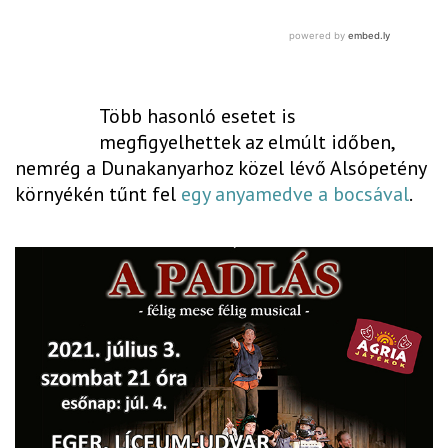
Több hasonló esetet is
megfigyelhettek az elmúlt időben,
nemrég a Dunakanyarhoz közel lévő Alsópetény
környékén tűnt fel
egy anyamedve a bocsával
.