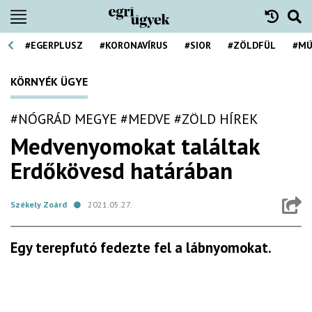
#EGERPLUSZ
#KORONAVÍRUS
#SIOR
#ZÖLDFÜL
#MÚ
KÖRNYÉK ÜGYE
#NÓGRÁD MEGYE
#MEDVE
#ZÖLD HÍREK
Medvenyomokat találtak
Erdőkövesd határában
Székely Zoárd
2021.05.27.
Egy terepfutó fedezte fel a lábnyomokat.