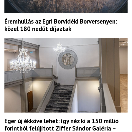
Éremhullás az Egri Borvidéki Borversenyen:
közel 180 nedűt díjaztak
Eger új ékköve lehet: így néz ki a 150 millió
forintból felújított Ziffer Sándor Galéria –