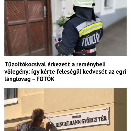
Tűzoltókocsival érkezett a reménybeli
vőlegény: így kérte feleségül kedvesét az egri
lánglovag – FOTÓK