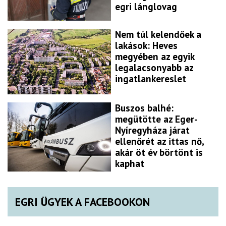
egri lánglovag
Nem túl kelendőek a
lakások: Heves
megyében az egyik
legalacsonyabb az
ingatlankereslet
Buszos balhé:
megütötte az Eger-
Nyíregyháza járat
ellenőrét az ittas nő,
akár öt év börtönt is
kaphat
EGRI ÜGYEK A FACEBOOKON