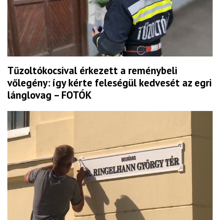
Tűzoltókocsival érkezett a reménybeli
vőlegény: így kérte feleségül kedvesét az egri
lánglovag – FOTÓK