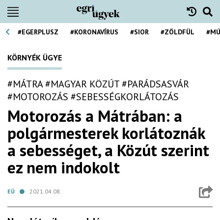
#EGERPLUSZ
#KORONAVÍRUS
#SIOR
#ZÖLDFÜL
#MÚ
KÖRNYÉK ÜGYE
#MÁTRA
#MAGYAR KÖZÚT
#PARÁDSASVÁR
#MOTOROZÁS
#SEBESSÉGKORLÁTOZÁS
Motorozás a Mátrában: a
polgármesterek korlátoznák
a sebességet, a Közút szerint
ez nem indokolt
EÜ
2021.04.08.