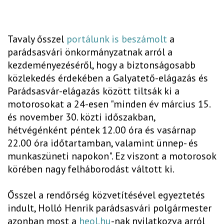
Tavaly ősszel
portálunk is beszámolt
a
parádsasvári önkormányzatnak arról a
kezdeményezéséről, hogy a biztonságosabb
közlekedés érdekében a Galyatető-elágazás és
Parádsasvár-elágazás között tiltsák ki a
motorosokat a 24-esen "minden év március 15.
és november 30. közti időszakban,
hétvégénként péntek 12.00 óra és vasárnap
22.00 óra időtartamban, valamint ünnep- és
munkaszüneti napokon". Ez viszont a motorosok
körében nagy felháborodást váltott ki.
Ősszel a rendőrség közvetítésével egyeztetés
indult, Holló Henrik parádsasvári polgármester
azonban most a
heol.hu
-nak nyilatkozva arról