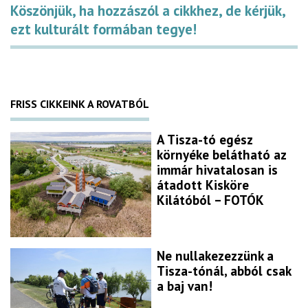
Köszönjük, ha hozzászól a cikkhez, de kérjük,
ezt kulturált formában tegye!
FRISS CIKKEINK A ROVATBÓL
A Tisza-tó egész
környéke belátható az
immár hivatalosan is
átadott Kisköre
Kilátóból – FOTÓK
Ne nullakezezzünk a
Tisza-tónál, abból csak
a baj van!