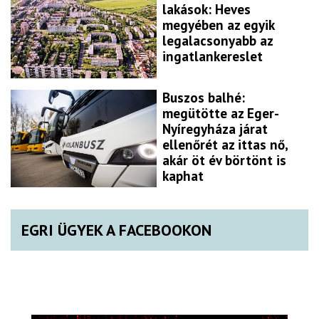
lakások: Heves
megyében az egyik
legalacsonyabb az
ingatlankereslet
Buszos balhé:
megütötte az Eger-
Nyíregyháza járat
ellenőrét az ittas nő,
akár öt év börtönt is
kaphat
EGRI ÜGYEK A FACEBOOKON