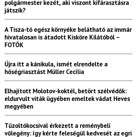
polgármester kezét, aki viszont kifárasztásra
játszik?
A Tisza-tó egész környéke belátható az immár
hivatalosan is átadott Kisköre Kilátóból –
FOTÓK
Újra itt a kánikula, ismét elrendelte a
hőségriasztást Müller Cecília
Elhajított Molotov-koktél, betört szélvédők:
eldurvult viták ügyében emeltek vádat Heves
megyében
Tűzoltókocsival érkezett a reménybeli
vőlegény: így kérte feleségül kedvesét az egri