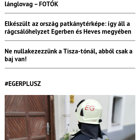
lánglovag – FOTÓK
Elkészült az ország patkánytérképe: így áll a
rágcsálóhelyzet Egerben és Heves megyében
Ne nullakezezzünk a Tisza-tónál, abból csak a
baj van!
#EGERPLUSZ