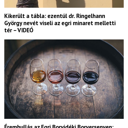
Kikerült a tábla: ezentúl dr. Ringelhann
György nevét viseli az egri minaret melletti
tér – VIDEÓ
Éremhullás az Egri Borvidéki Borversenyen: