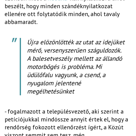
beszélt, hogy minden szándéknyilatkozat
ellenére ott folytatódik minden, ahol tavaly
abbamaradt.
Újra elözönlötték az utat az idejüket
mérő, versenyszerűen száguldozók.
A balesetveszély mellett az állandó
motorbőgés is probléma. Mi
üdülőfalu vagyunk, a csend, a
nyugalom jelentené
megélhetésünket
- fogalmazott a településvezető, aki szerint a
petíciójukkal mindössze annyit értek el, hogy a
rendőrség fokozott ellenőrzést ígért, a Közút
viszont semmit sem tesz, még