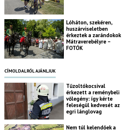
Lóháton, szekéren,
huszárviseletben
érkeztek a zarándokok
Mátraverebélyre –
FOTÓK
CÍMOLDALRÓL AJÁNLJUK
Tűzoltókocsival
érkezett a reménybeli
vőlegény: így kérte
feleségül kedvesét az
egri lánglovag
Nem túl kelendőek a