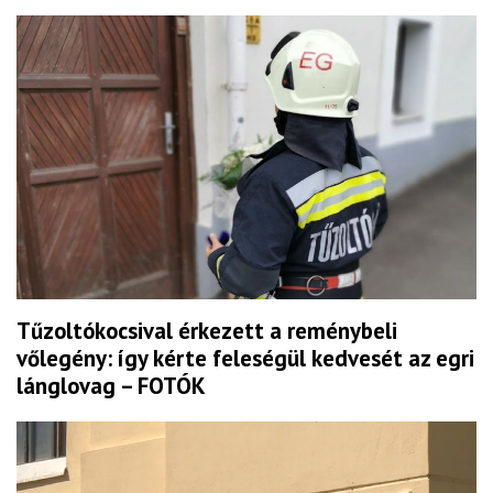
Tűzoltókocsival érkezett a reménybeli
vőlegény: így kérte feleségül kedvesét az egri
lánglovag – FOTÓK