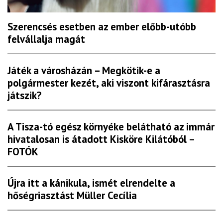
Szerencsés esetben az ember előbb-utóbb
felvállalja magát
Játék a városházán – Megkötik-e a
polgármester kezét, aki viszont kifárasztásra
játszik?
A Tisza-tó egész környéke belátható az immár
hivatalosan is átadott Kisköre Kilátóból –
FOTÓK
Újra itt a kánikula, ismét elrendelte a
hőségriasztást Müller Cecília