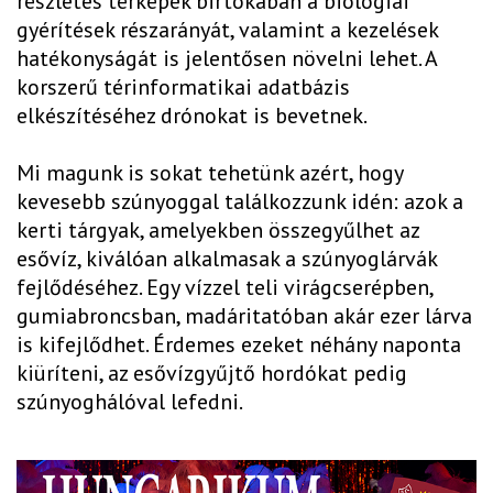
részletes térképek birtokában a biológiai
gyérítések részarányát, valamint a kezelések
hatékonyságát is jelentősen növelni lehet. A
korszerű térinformatikai adatbázis
elkészítéséhez drónokat is bevetnek.
Mi magunk is sokat tehetünk azért, hogy
kevesebb szúnyoggal találkozzunk idén: azok a
kerti tárgyak, amelyekben összegyűlhet az
esővíz, kiválóan alkalmasak a szúnyoglárvák
fejlődéséhez. Egy vízzel teli virágcserépben,
gumiabroncsban, madáritatóban akár ezer lárva
is kifejlődhet. Érdemes ezeket néhány naponta
kiüríteni, az esővízgyűjtő hordókat pedig
szúnyoghálóval lefedni.