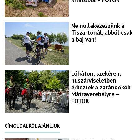
Kilátóból – FOTÓK
Ne nullakezezzünk a
Tisza-tónál, abból csak
a baj van!
Lóháton, szekéren,
huszárviseletben
érkeztek a zarándokok
Mátraverebélyre –
FOTÓK
CÍMOLDALRÓL AJÁNLJUK