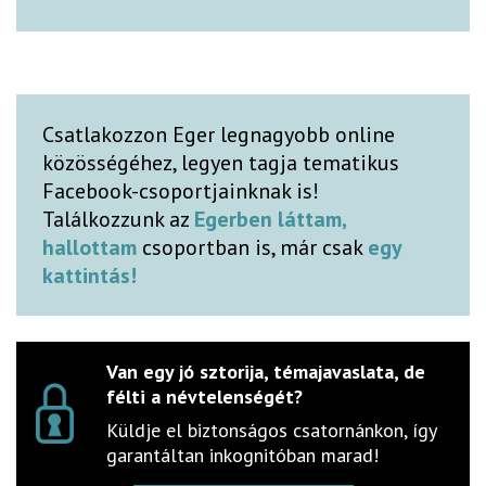
Csatlakozzon Eger legnagyobb online
közösségéhez, legyen tagja tematikus
Facebook-csoportjainknak is!
Találkozzunk az
Egerben láttam,
hallottam
csoportban is, már csak
egy
kattintás!
Van egy jó sztorija, témajavaslata, de
félti a névtelenségét?
Küldje el biztonságos csatornánkon, így
garantáltan inkognitóban marad!