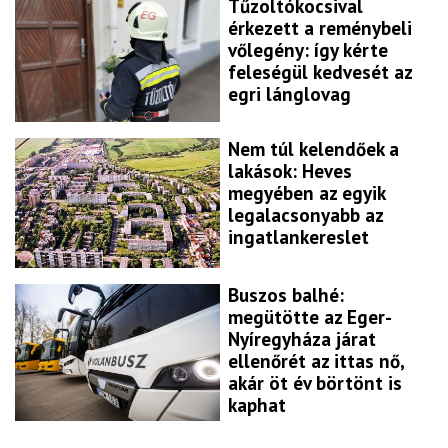
Tűzoltókocsival
érkezett a reménybeli
vőlegény: így kérte
feleségül kedvesét az
egri lánglovag
Nem túl kelendőek a
lakások: Heves
megyében az egyik
legalacsonyabb az
ingatlankereslet
Buszos balhé:
megütötte az Eger-
Nyíregyháza járat
ellenőrét az ittas nő,
akár öt év börtönt is
kaphat