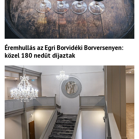
Éremhullás az Egri Borvidéki Borversenyen:
közel 180 nedűt díjaztak