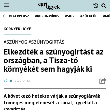
#EGERPLUSZ
#KORONAVÍRUS
#SIOR
#ZÖLDFÜL
#MÚ
KÖRNYÉK ÜGYE
#SZÚNYOG
#SZÚNYOGIRTÁS
Elkezdték a szúnyogirtást az
országban, a Tisza-tó
környékét sem hagyják ki
EÜ
2021.04.22.
A következő hetekre várják a szúnyoglárvák
tömeges megjelenését a tónál, így elkél a
rovarirtás.