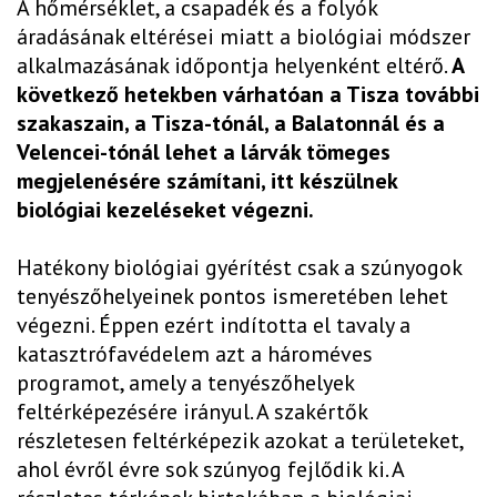
A hőmérséklet, a csapadék és a folyók
áradásának eltérései miatt a biológiai módszer
alkalmazásának időpontja helyenként eltérő.
A
következő hetekben várhatóan a Tisza további
szakaszain, a Tisza-tónál, a Balatonnál és a
Velencei-tónál lehet a lárvák tömeges
megjelenésére számítani, itt készülnek
biológiai kezeléseket végezni.
Hatékony biológiai gyérítést csak a szúnyogok
tenyészőhelyeinek pontos ismeretében lehet
végezni. Éppen ezért indította el tavaly a
katasztrófavédelem azt a hároméves
programot, amely a tenyészőhelyek
feltérképezésére irányul. A szakértők
részletesen feltérképezik azokat a területeket,
ahol évről évre sok szúnyog fejlődik ki. A