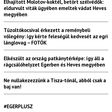
Elhajított Molotov-koktél, betört szélvédők:
eldurvult viták ügyében emeltek vádat Heves
megyében
Tűzoltókocsival érkezett a reménybeli
vőlegény: így kérte feleségül kedvesét az egri
lánglovag – FOTÓK
Elkészült az ország patkánytérképe: így áll a
rágcsálóhelyzet Egerben és Heves megyében
Ne nullakezezzünk a Tisza-tónál, abból csak a
baj van!
#EGERPLUSZ