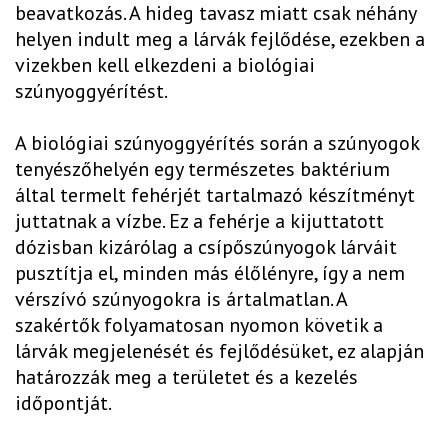
beavatkozás. A hideg tavasz miatt csak néhány
helyen indult meg a lárvák fejlődése, ezekben a
vizekben kell elkezdeni a biológiai
szúnyoggyérítést.
A biológiai szúnyoggyérítés során a szúnyogok
tenyészőhelyén egy természetes baktérium
által termelt fehérjét tartalmazó készítményt
juttatnak a vízbe. Ez a fehérje a kijuttatott
dózisban kizárólag a csípőszúnyogok lárváit
pusztítja el, minden más élőlényre, így a nem
vérszívó szúnyogokra is ártalmatlan. A
szakértők folyamatosan nyomon követik a
lárvák megjelenését és fejlődésüket, ez alapján
határozzák meg a területet és a kezelés
időpontját.