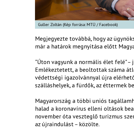
Guller Zoltán (Kép forrása: MTÜ / Facebook)
Megjegyezte továbbá, hogy az ügynök
már a határok megnyitása előtt Magya
"Úton vagyunk a normális élet felé" – 
Emlékeztetett, a beoltottak száma átl
védettségi igazolvánnyal újra elérhet
szálláshelyek, a fürdők, az éttermek be
Magyarország a többi uniós tagállam
halad a koronavírus elleni oltások be
november óta veszteglő turizmus szer
az újraindulást – közölte.