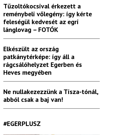
Tűzoltókocsival érkezett a
reménybeli vőlegény: így kérte
feleségül kedvesét az egri
lánglovag – FOTÓK
Elkészült az ország
patkánytérképe: így áll a
rágcsálóhelyzet Egerben és
Heves megyében
Ne nullakezezzünk a Tisza-tónál,
abból csak a baj van!
#EGERPLUSZ