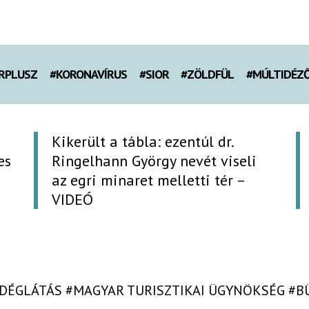
RPLUSZ
#KORONAVÍRUS
#SIOR
#ZÖLDFÜL
#MÚLTIDÉZ
Kikerült a tábla: ezentúl dr.
es
Ringelhann György nevét viseli
az egri minaret melletti tér –
VIDEÓ
DÉGLÁTÁS
#MAGYAR TURISZTIKAI ÜGYNÖKSÉG
#B