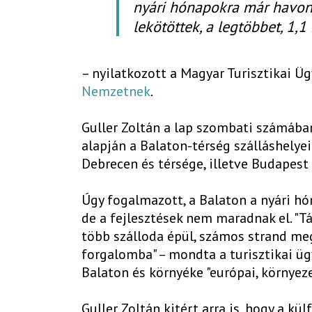
nyári hónapokra már havon
lekötöttek, a legtöbbet, 1,1 
– nyilatkozott a Magyar Turisztikai 
Nemzetnek
.
Guller Zoltán a lap szombati számában
alapján a Balaton-térség szálláshelye
Debrecen és térsége, illetve Budapest
Úgy fogalmazott, a Balaton a nyári h
de a fejlesztések nem maradnak el. "T
több szálloda épül, számos strand meg
forgalomba" – mondta a turisztikai üg
Balaton és környéke "európai, környeze
Guller Zoltán kitért arra is, hogy a k