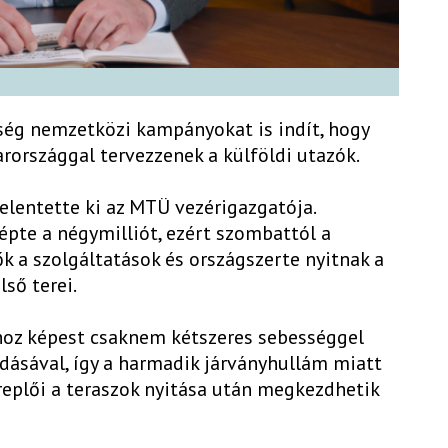
ség nemzetközi kampányokat is indít, hogy
rországgal tervezzenek a külföldi utazók.
jelentette ki az MTÜ vezérigazgatója.
épte a négymilliót, ezért szombattól a
ők a szolgáltatások és országszerte nyitnak a
lső terei.
hoz képest csaknem kétszeres sebességgel
adásával, így a harmadik járványhullám miatt
eplői a teraszok nyitása után megkezdhetik