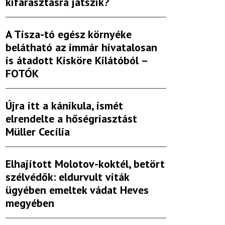
kifárasztásra játszik?
A Tisza-tó egész környéke
belátható az immár hivatalosan
is átadott Kisköre Kilátóból –
FOTÓK
Újra itt a kánikula, ismét
elrendelte a hőségriasztást
Müller Cecília
Elhajított Molotov-koktél, betört
szélvédők: eldurvult viták
ügyében emeltek vádat Heves
megyében