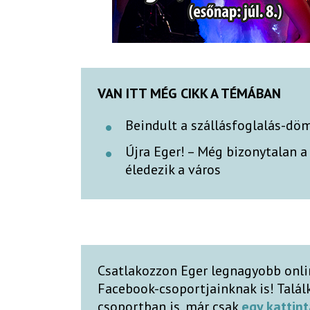
VAN ITT MÉG CIKK A TÉMÁBAN
Beindult a szállásfoglalás-dö
Újra Eger! – Még bizonytalan a
éledezik a város
Csatlakozzon Eger legnagyobb onli
Facebook-csoportjainknak is! Talá
csoportban is, már csak
egy kattint