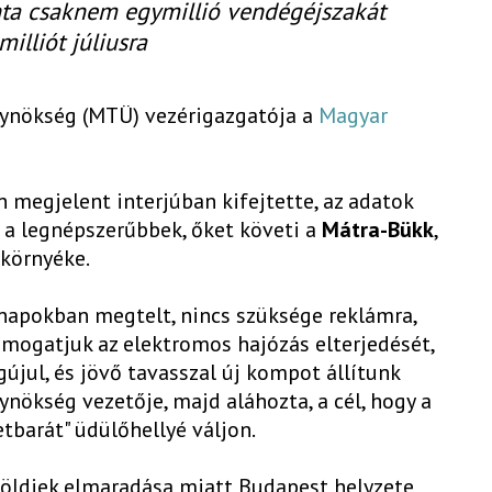
ta csaknem egymillió vendégéjszakát
milliót júliusra
Ügynökség (MTÜ) vezérigazgatója a
Magyar
 megjelent interjúban kifejtette, az adatok
i a legnépszerűbbek, őket követi a
Mátra-Bükk
,
 környéke.
ónapokban megtelt, nincs szüksége reklámra,
ámogatjuk az elektromos hajózás elterjedését,
újul, és jövő tavasszal új kompot állítunk
ynökség vezetője, majd aláhozta, a cél, hogy a
tbarát" üdülőhellyé váljon.
ülföldiek elmaradása miatt Budapest helyzete