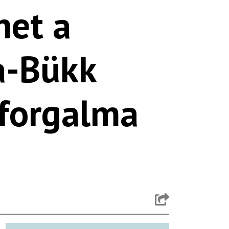
het a
ra-Bükk
gforgalma