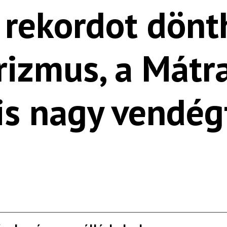
 rekordot dönt
urizmus, a Mát
is nagy vendé