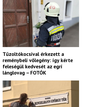
Tűzoltókocsival érkezett a
reménybeli vőlegény: így kérte
feleségül kedvesét az egri
lánglovag – FOTÓK