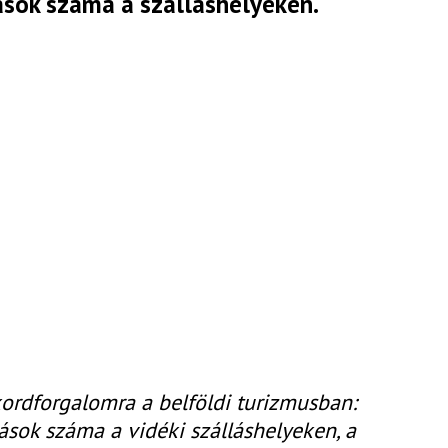
sok száma a szálláshelyeken.
ekordforgalomra a belföldi turizmusban:
lások száma a vidéki szálláshelyeken, a