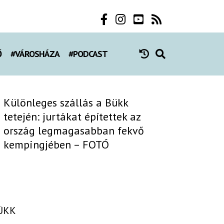
Ő
#VÁROSHÁZA
#PODCAST
Különleges szállás a Bükk
tetején: jurtákat építettek az
ország legmagasabban fekvő
kempingjében – FOTÓ
ÜKK