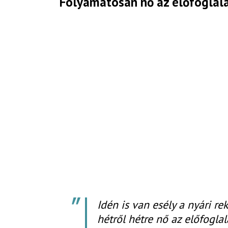
Folyamatosan nő az előfoglalá
Idén is van esély a nyári r
hétről hétre nő az előfogla