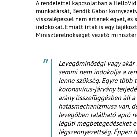
A rendelettel kapcsolatban a HelloV
munkatársát, Bendik Gábor környezetv
visszalépéssel nem értenek egyet, és 
indokokat. Emiatt írtak is egy tájékoz
Miniszterelnökséget vezető minisztern
Levegőminőségi vagy akár 
semmi nem indokolja a rende
lenne szükség. Egyre több 
koronavírus-járvány terjedé
arány összefüggésben áll a
hatásmechanizmusa van, de 
levegőben található apró ré
légúti megbetegedéseket ele
légszennyezettség. Éppen 