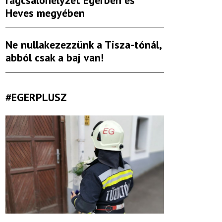
rágcsálóhelyzet Egerben és
Heves megyében
Ne nullakezezzünk a Tisza-tónál,
abból csak a baj van!
#EGERPLUSZ