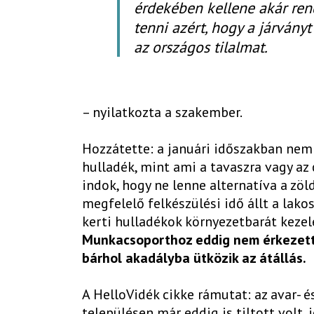
érdekében kellene akár ren
tenni azért, hogy a járvány
az országos tilalmat.
– nyilatkozta a szakember.
Hozzátette: a januári időszakban nem 
hulladék, mint ami a tavaszra vagy az 
indok, hogy ne lenne alternatíva a zöl
megfelelő felkészülési idő állt a lak
kerti hulladékok környezetbarát kezel
Munkacsoporthoz eddig nem érkezett o
bárhol akadályba ütközik az átállás.
A HelloVidék cikke rámutat: az avar-
településen már eddig is tiltott volt