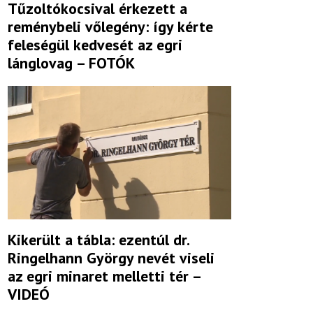
Tűzoltókocsival érkezett a
reménybeli vőlegény: így kérte
feleségül kedvesét az egri
lánglovag – FOTÓK
Kikerült a tábla: ezentúl dr.
Ringelhann György nevét viseli
az egri minaret melletti tér –
VIDEÓ