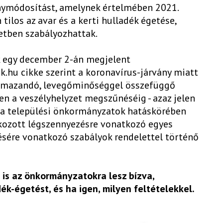
énymódosítást, amelynek értelmében 2021.
 tilos az avar és a kerti hulladék égetése,
etben szabályozhattak.
k egy december 2-án megjelent
k.hu cikke szerint a koronavírus-járvány miatt
kalmazandó, levegőminőséggel összefüggő
ben a veszélyhelyzet megszűnéséig - azaz jelen
is a települési önkormányzatok hatáskörében
kozott légszennyezésre vonatkozó egyes
tésére vonatkozó szabályok rendelettel történő
 is az önkormányzatokra lesz bízva,
ék-égetést, és ha igen, milyen feltételekkel.