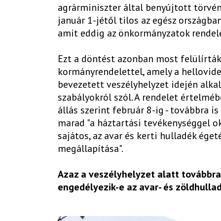
agrárminiszter által benyújtott törv
január 1-jétől tilos az egész országban
amit eddig az önkormányzatok rendel
Ezt a döntést azonban most felülírtá
kormányrendelettel, amely a hellovide
bevezetett veszélyhelyzet idején al
szabályokról szól. A rendelet értelmé
állás szerint február 8-ig - továbbra 
marad "a háztartási tevékenységgel o
sajátos, az avar és kerti hulladék ége
megállapítása".
Azaz a veszélyhelyzet alatt továbbra
engedélyezik-e az avar- és zöldhullad