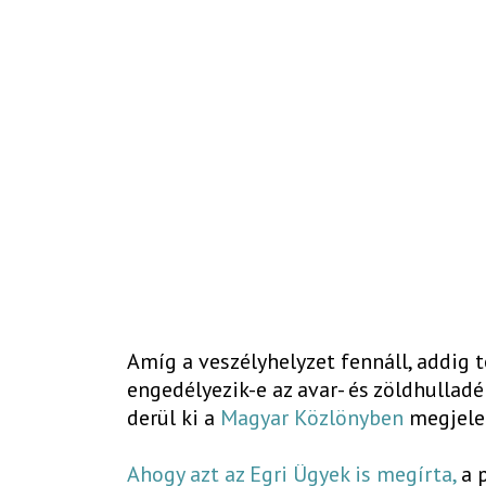
Amíg a veszélyhelyzet fennáll, addig 
engedélyezik-e az avar- és zöldhulladék
derül ki a
Magyar Közlönyben
megjelen
Ahogy azt az Egri Ügyek is megírta,
a p