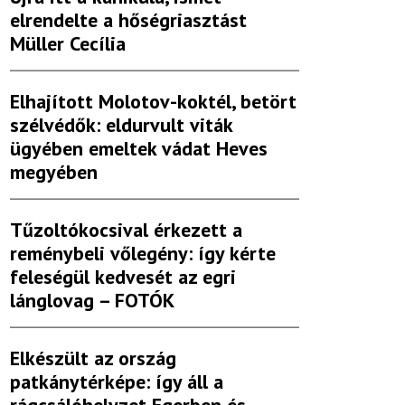
elrendelte a hőségriasztást
Müller Cecília
Elhajított Molotov-koktél, betört
szélvédők: eldurvult viták
ügyében emeltek vádat Heves
megyében
Tűzoltókocsival érkezett a
reménybeli vőlegény: így kérte
feleségül kedvesét az egri
lánglovag – FOTÓK
Elkészült az ország
patkánytérképe: így áll a