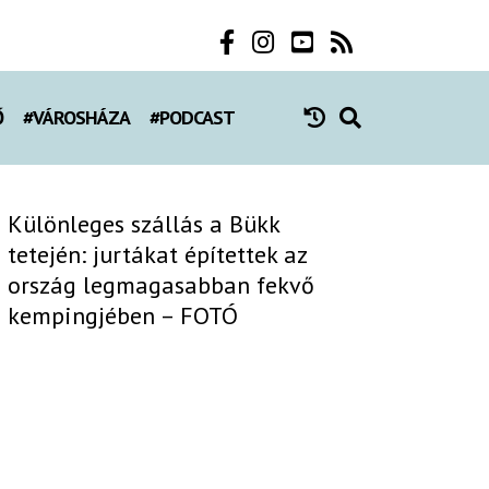
Ő
#VÁROSHÁZA
#PODCAST
Különleges szállás a Bükk
tetején: jurtákat építettek az
ország legmagasabban fekvő
kempingjében – FOTÓ