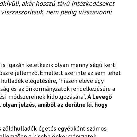
dkívüli, akár hosszú távú intézkedéseket
t visszaszorítsuk, nem pedig visszavonni
is igazán keletkezik olyan mennyiségű kerti
őszre jellemző. Emellett szerinte az sem lehet
dhulladék elégetésére, "hiszen eleve egy
osság és az önkormányzatok rendelkezésére a
ési módszereinek kidolgozására".
A Levegő
lyan jelzés, amiből az derülne ki, hogy
 és zöldhulladék-égetés egyébként számos
, jellemzően a kisebb önkormányzatok