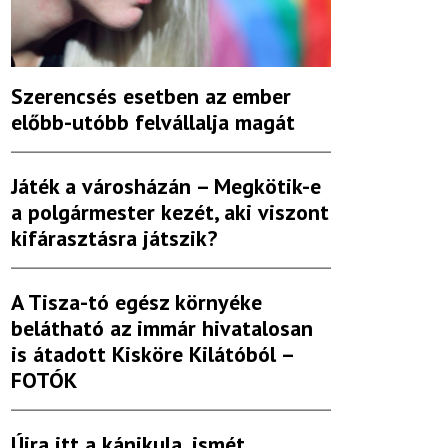
Szerencsés esetben az ember
előbb-utóbb felvállalja magát
Játék a városházán – Megkötik-e
a polgármester kezét, aki viszont
kifárasztásra játszik?
A Tisza-tó egész környéke
belátható az immár hivatalosan
is átadott Kisköre Kilátóból –
FOTÓK
Újra itt a kánikula, ismét