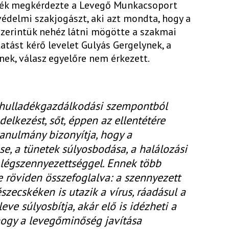
idék megkérdezte a Levegő Munkacsoport
édelmi szakjogászt, aki azt mondta, hogy a
szerintük nehéz látni mögötte a szakmai
tatást kérő levelet Gulyás Gergelynek, a
ek, válasz egyelőre nem érkezett.
hulladékgazdálkodási szempontból
lkezést, sőt, éppen az ellentétére
tanulmány bizonyítja, hogy a
se, a tünetek súlyosbodása, a halálozási
 légszennyezettséggel. Ennek több
röviden összefoglalva: a szennyezett
szecskéken is utazik a vírus, ráadásul a
ve súlyosbítja, akár elő is idézheti a
hogy a levegőminőség javítása