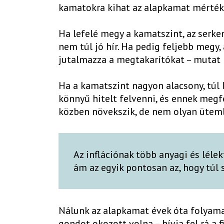
kamatokra kihat az alapkamat mérté
Ha lefelé megy a kamatszint, az serken
nem túl jó hír. Ha pedig feljebb megy, 
jutalmazza a megtakarítókat – mutat 
Ha a kamatszint nagyon alacsony, túl la
könnyű hitelt felvenni, és ennek megf
közben növekszik, de nem olyan ütem
Az inflációnak több anyagi és léle
ám az egyik pontosan az, hogy túl 
Nálunk az alapkamat évek óta folyam
gondot okozott volna – hívja fel rá a 