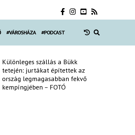
Ő
#VÁROSHÁZA
#PODCAST
Különleges szállás a Bükk
tetején: jurtákat építettek az
ország legmagasabban fekvő
kempingjében – FOTÓ