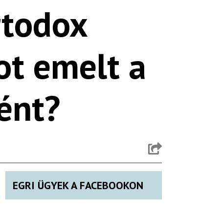
rtodox
ot emelt a
ént?
EGRI ÜGYEK A FACEBOOKON