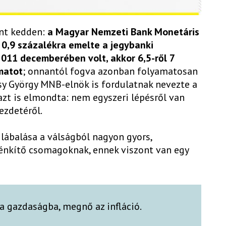
ént kedden:
a Magyar Nemzeti Bank Monetáris
 0,9 százalékra emelte a jegybanki
011 decemberében volt, akkor 6,5-ről 7
matot
; onnantól fogva azonban folyamatosan
y György MNB-elnök is fordulatnak nevezte a
azt is elmondta: nem egyszeri lépésről van
ezdetéről.
lábalása a válságból nagyon gyors,
énkítő csomagoknak, ennek viszont van egy
a gazdaságba, megnő az infláció.