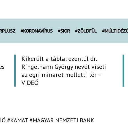
RPLUSZ
#KORONAVÍRUS
#SIOR
#ZÖLDFÜL
#MÚLTIDÉZ
Kikerült a tábla: ezentúl dr.
es
Ringelhann György nevét viseli
az egri minaret melletti tér –
VIDEÓ
IÓ
#KAMAT
#MAGYAR NEMZETI BANK