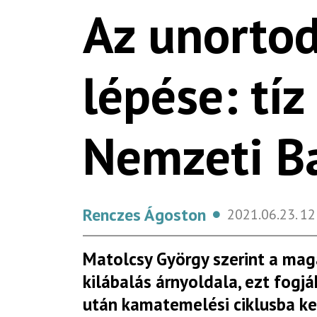
Az unortod
lépése: tí
Nemzeti Ba
Renczes Ágoston
2021.06.23.
12
Matolcsy György szerint a maga
kilábalás árnyoldala, ezt fogják
után kamatemelési ciklusba ke