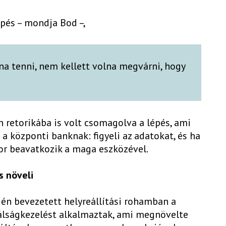
épés – mondja Bod –,
na tenni, nem kellett volna megvárni, hogy
n retorikába is volt csomagolva a lépés, ami
a központi banknak: figyeli az adatokat, és ha
or beavatkozik a maga eszközével.
s növeli
ején bevezetett helyreállítási rohamban a
lságkezelést alkalmaztak, ami megnövelte