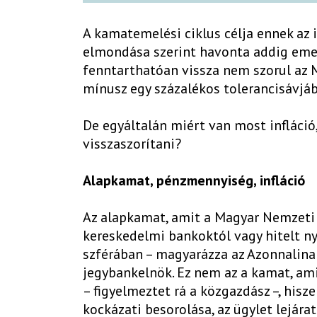
A kamatemelési ciklus célja ennek az i
elmondása szerint havonta addig emel
fenntarthatóan vissza nem szorul az M
mínusz egy százalékos tolerancisávjáb
De egyáltalán miért van most infláció
visszaszorítani?
Alapkamat, pénzmennyiség, infláció
Az alapkamat, amit a Magyar Nemzeti 
kereskedelmi bankoktól vagy hitelt nyú
szférában – magyarázza az Azonnalina
jegybankelnök. Ez nem az a kamat, ami
– figyelmeztet rá a közgazdász –, hisz
kockázati besorolása, az ügylet lejárat