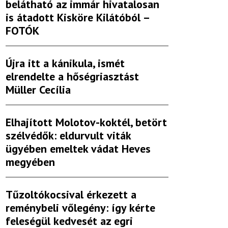
belátható az immár hivatalosan
is átadott Kisköre Kilátóból –
FOTÓK
Újra itt a kánikula, ismét
elrendelte a hőségriasztást
Müller Cecília
Elhajított Molotov-koktél, betört
szélvédők: eldurvult viták
ügyében emeltek vádat Heves
megyében
Tűzoltókocsival érkezett a
reménybeli vőlegény: így kérte
feleségül kedvesét az egri