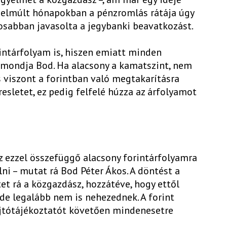
az elmúlt hónapokban a pénzromlás rátája úgy
sabban javasolta a jegybanki beavatkozást.
rintárfolyam is, hiszen emiatt minden
 mondja Bod. Ha alacsony a kamatszint, nem
 viszont a forintban való megtakarításra
resletet, ez pedig felfelé húzza az árfolyamot
az ezzel összefüggő alacsony forintárfolyamra
i – mutat rá Bod Péter Ákos. A döntést a
tet rá a közgazdász, hozzátéve, hogy ettől
e legalább nem is nehezednek. A forint
jtótájékoztatót követően mindenesetre