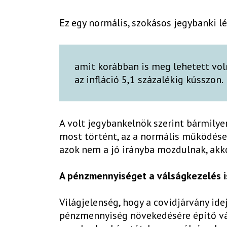
Ez egy normális, szokásos jegybanki l
amit korábban is meg lehetett vol
az infláció 5,1 százalékig kússzon.
A volt jegybankelnök szerint bármilye
most történt, az a normális működése 
azok nem a jó irányba mozdulnak, akk
A pénzmennyiséget a válságkezelés i
Világjelenség, hogy a covidjárvány id
pénzmennyiség növekedésére építő vá