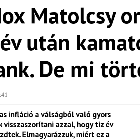
ox Matolcsy o
z év után kamat
nk. De mi tört
:41
s infláció a válságból való gyors
 visszaszorítani azzal, hogy tíz év
zdtek. Elmagyarázzuk, miért ez a