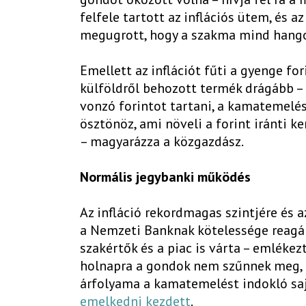
felfele tartott az inflációs ütem, és 
megugrott, hogy a szakma mind hango
Emellett az inflációt fűti a gyenge fo
külföldről behozott termék drágább –
vonzó forintot tartani, a kamatemelés
ösztönöz, ami növeli a forint iránti ke
– magyarázza a közgazdász.
Normális jegybanki működés
Az infláció rekordmagas szintjére és 
a Nemzeti Banknak kötelessége reagáln
szakértők és a piac is várta – emlékez
holnapra a gondok nem szűnnek meg, d
árfolyama a kamatemelést indokló sa
emelkedni kezdett
.