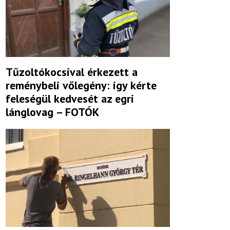
Tűzoltókocsival érkezett a
reménybeli vőlegény: így kérte
feleségül kedvesét az egri
lánglovag – FOTÓK