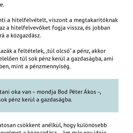
ke.
ti a hitelfelvételt, viszont a megtakarítóknak
az a hitelfelvevőket fogja vissza, és jobban
rá a közgazdász.
zák a feltételek, „túl olcsó” a pénz, akkor
elelően túl sok pénz kerül a gazdaságba, ami
ben, mint a pénzmennyiség.
ktani oka van – mondja Bod Péter Ákos –,
sok pénz kerül a gazdaságba.
atosan csökkent anélkül, hogy különösebb
figyelmet a közgazdász –, ám már egy ideje