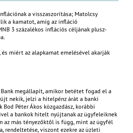
nflációnak a visszaszorítása; Matolcsy
ik a kamatot, amíg az infláció
NB 3 százalékos inflációs céljának plusz-
a.
, és miért az alapkamat emelésével akarják
Bank megállapít, amikor betétet fogad el a
jt nekik, jelzi a hitelpénz árát a banki
k Bod Péter Ákos közgazdász, korábbi
vel a bankok hitelt nyújtanak az ügyfeleiknek
en az más tényezőktől is függ, mint az ügyfél
a, rendeltetése, viszont ezekre az üzleti