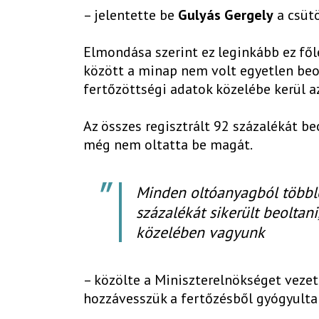
– jelentette be
Gulyás Gergely
a csüt
Elmondása szerint ez leginkább ez fől
között a minap nem volt egyetlen beo
fertőzöttségi adatok közelébe kerül a
Az összes regisztrált 92 százalékát be
még nem oltatta be magát.
Minden oltóanyagból többl
százalékát sikerült beoltan
közelében vagyunk
– közölte a Miniszterelnökséget vezet
hozzávesszük a fertőzésből gyógyultak