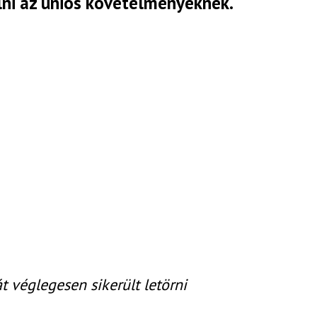
ni az uniós követelményeknek.
 véglegesen sikerült letörni