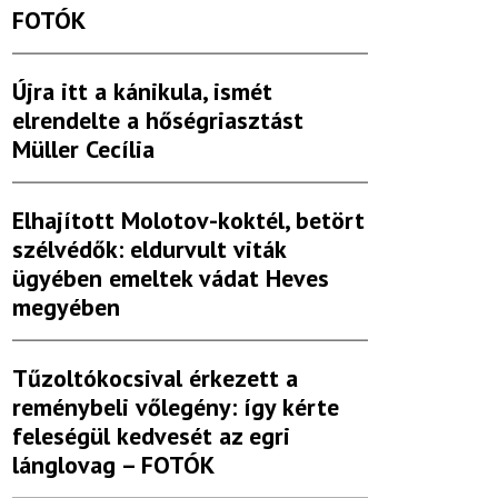
FOTÓK
Újra itt a kánikula, ismét
elrendelte a hőségriasztást
Müller Cecília
Elhajított Molotov-koktél, betört
szélvédők: eldurvult viták
ügyében emeltek vádat Heves
megyében
Tűzoltókocsival érkezett a
reménybeli vőlegény: így kérte
feleségül kedvesét az egri
lánglovag – FOTÓK