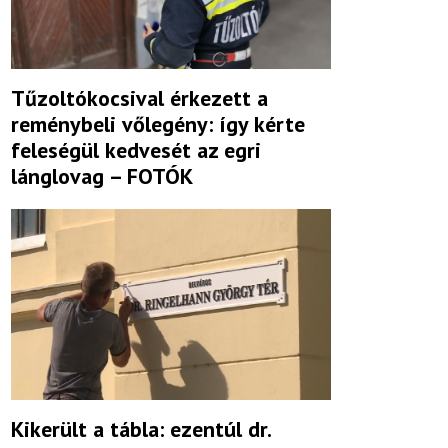
Tűzoltókocsival érkezett a
reménybeli vőlegény: így kérte
feleségül kedvesét az egri
lánglovag – FOTÓK
Kikerült a tábla: ezentúl dr.