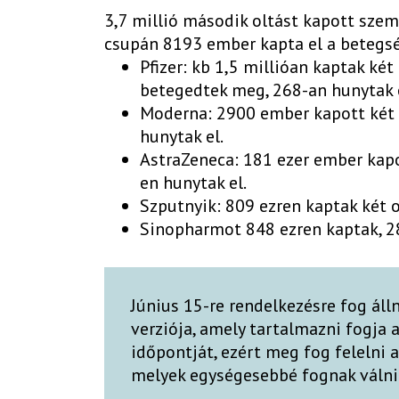
3,7 millió második oltást kapott szem
csupán 8193 ember kapta el a betegsé
Pfizer: kb 1,5 millióan kaptak két
betegedtek meg, 268-an hunytak e
Moderna: 2900 ember kapott két 
hunytak el.
AstraZeneca: 181 ezer ember kapo
en hunytak el.
Szputnyik: 809 ezren kaptak két 
Sinopharmot 848 ezren kaptak, 2
Június 15-re rendelkezésre fog álln
verziója, amely tartalmazni fogja 
időpontját, ezért meg fog felelni 
melyek egységesebbé fognak válni j