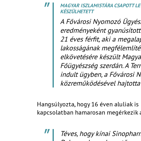
MAGYAR ISZLAMISTÁRA CSAPOTT LE 
KÉSZÜLHETETT
A Fővárosi Nyomozó Ügyész
eredményeként gyanúsítottké
21 éves férfit, aki a megal
lakosságának megfélemlítés
elkövetésére készült Magyar
Főügyészség szerdán. A Terr
indult ügyben, a Fővárosi 
közreműködésével hajtotta
Hangsúlyozta, hogy 16 éven aluliak i
kapcsolatban hamarosan megérkezik a
Téves, hogy kínai Sinopha