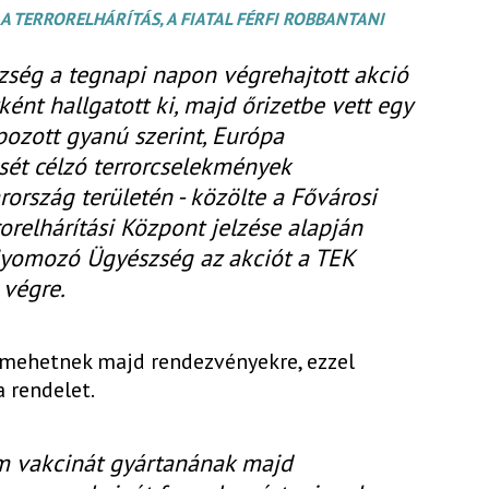
A TERRORELHÁRÍTÁS, A FIATAL FÉRFI ROBBANTANI
ség a tegnapi napon végrehajtott akció
nt hallgatott ki, majd őrizetbe vett egy
apozott gyanú szerint, Európa
ét célzó terrorcselekmények
ország területén - közölte a Fővárosi
orelhárítási Központ jelzése alapján
Nyomozó Ügyészség az akciót a TEK
 végre.
s mehetnek majd rendezvényekre, ezzel
 rendelet.
rm vakcinát gyártanának majd