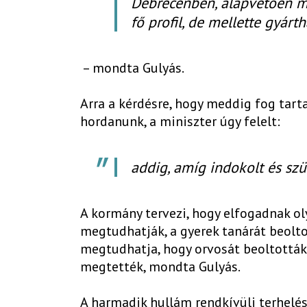
Debrecenben, alapvetően ma
fő profil, de mellette gyárt
– mondta Gulyás.
Arra a kérdésre, hogy meddig fog tart
hordanunk, a miniszter úgy felelt:
addig, amíg indokolt és sz
A kormány tervezi, hogy elfogadnak oly
megtudhatják, a gyerek tanárát beolto
megtudhatja, hogy orvosát beoltották-
megtették, mondta Gulyás.
A harmadik hullám rendkívüli terhelés