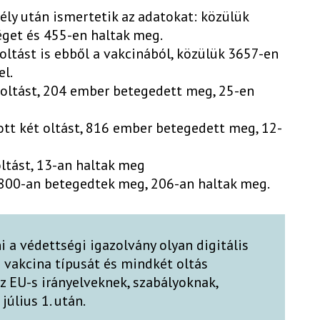
ély után ismertetik az adatokat: közülük
get és 455-en haltak meg.
 oltást is ebből a vakcinából, közülük 3657-en
l.
oltást, 204 ember betegedett meg, 25-en
tt két oltást, 816 ember betegedett meg, 12-
oltást, 13-an haltak meg
800-an betegedtek meg, 206-an haltak meg.
i a védettségi igazolvány olyan digitális
a vakcina típusát és mindkét oltás
az EU-s irányelveknek, szabályoknak,
úlius 1. után.