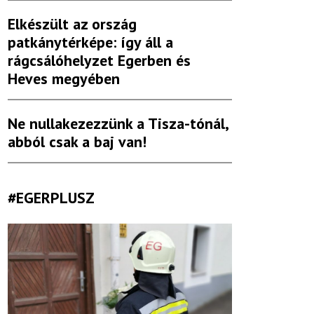
Elkészült az ország
patkánytérképe: így áll a
rágcsálóhelyzet Egerben és
Heves megyében
Ne nullakezezzünk a Tisza-tónál,
abból csak a baj van!
#EGERPLUSZ