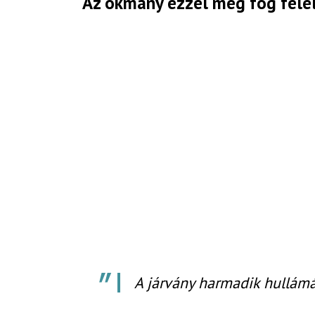
Az okmány ezzel meg fog felel
A járvány harmadik hullámát