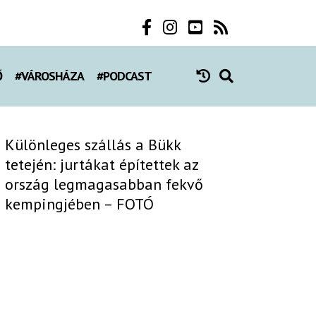
Ő
#VÁROSHÁZA
#PODCAST
Különleges szállás a Bükk
tetején: jurtákat építettek az
ország legmagasabban fekvő
kempingjében – FOTÓ