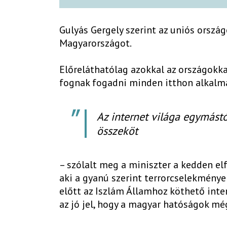
Gulyás Gergely szerint az uniós orsz
Magyarországot.
Előreláthatólag azokkal az országokka
fognak fogadni minden itthon alkalma
Az internet világa egymástó
összeköt
– szólalt meg a miniszter a kedden elf
aki a gyanú szerint terrorcselekménye
előtt az Iszlám Államhoz köthető inter
az jó jel, hogy a magyar hatóságok mé