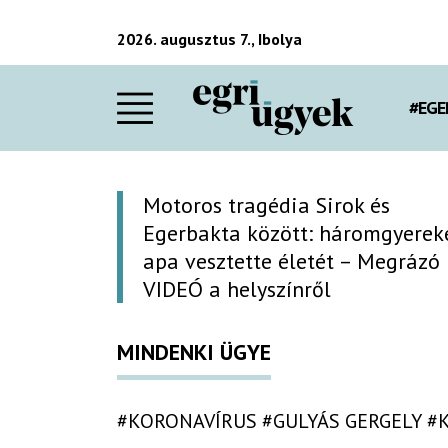
2026. augusztus 7., Ibolya
#EGE
Motoros tragédia Sirok és
Egerbakta között: háromgyerek
apa vesztette életét – Megrázó
VIDEÓ a helyszínről
MINDENKI ÜGYE
#KORONAVÍRUS
#GULYÁS GERGELY
#