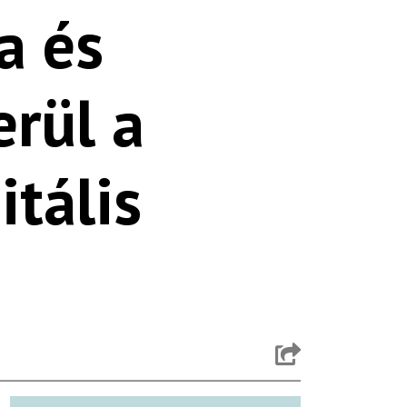
a és
erül a
itális