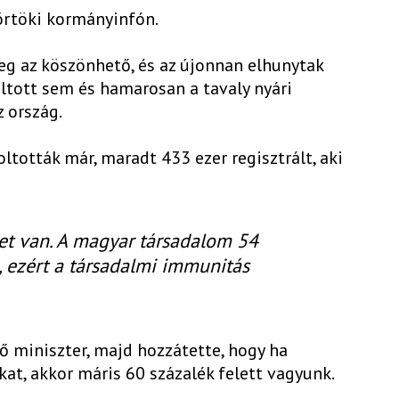
örtöki kormányinfón.
eg az köszönhető, és az újonnan elhunytak
ltott sem és hamarosan a tavaly nyári
z ország.
oltották már, maradt 433 ezer regisztrált, aki
et van. A magyar társadalom 54
i, ezért a társadalmi immunitás
ő miniszter, majd hozzátette, hogy ha
at, akkor máris 60 százalék felett vagyunk.