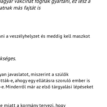
gyar vakcinát fognak gyártani, ez lesz a
hatnak más fajtát is
ani a veszélyhelyzet és meddig kell maszkot
ükséges.
an javaslatot, miszerint a szülők
tták-e, ahogy egy ellátásra szoruló ember is
e. Minderről már az első tárgyalási lépéseket
e miatt a kormány tervezi, hogy