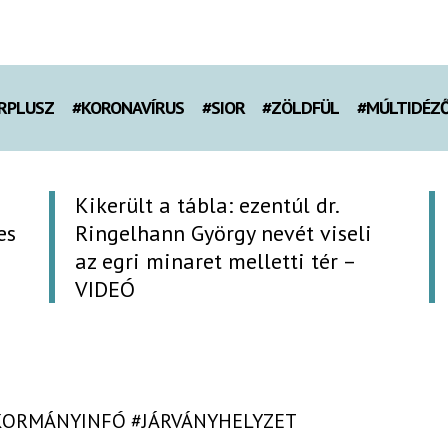
RPLUSZ
#KORONAVÍRUS
#SIOR
#ZÖLDFÜL
#MÚLTIDÉZ
Kikerült a tábla: ezentúl dr.
es
Ringelhann György nevét viseli
az egri minaret melletti tér –
VIDEÓ
KORMÁNYINFÓ
#JÁRVÁNYHELYZET