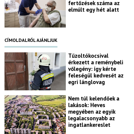
fertőzések száma az
elmúlt egy hét alatt
CÍMOLDALRÓL AJÁNLJUK
Tűzoltókocsival
érkezett a reménybeli
vőlegény: így kérte
feleségül kedvesét az
egri lánglovag
Nem túl kelendőek a
lakások: Heves
megyében az egyik
legalacsonyabb az
ingatlankereslet