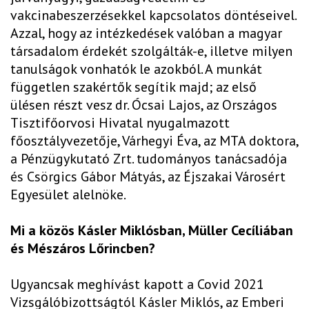
vakcinabeszerzésekkel kapcsolatos döntéseivel.
Azzal, hogy az intézkedések valóban a magyar
társadalom érdekét szolgálták-e, illetve milyen
tanulságok vonhatók le azokból. A munkát
független szakértők segítik majd; az első
ülésen részt vesz dr. Ócsai Lajos, az Országos
Tisztifőorvosi Hivatal nyugalmazott
főosztályvezetője, Várhegyi Éva, az MTA doktora,
a Pénzügykutató Zrt. tudományos tanácsadója
és Csörgics Gábor Mátyás, az Éjszakai Városért
Egyesület alelnöke.
Mi a közös Kásler Miklósban, Müller Cecíliában
és Mészáros Lőrincben?
Ugyancsak meghívást kapott a Covid 2021
Vizsgálóbizottságtól Kásler Miklós, az Emberi