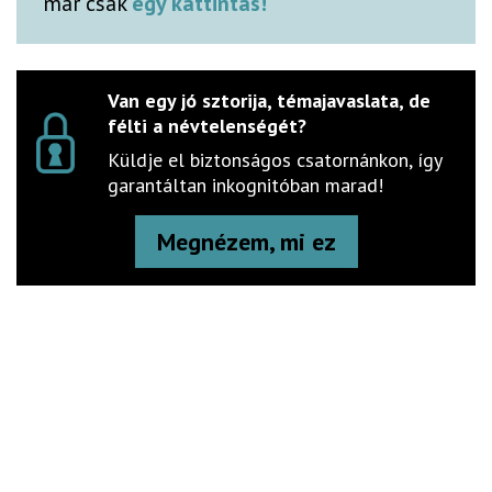
már csak
egy kattintás!
Van egy jó sztorija, témajavaslata, de
félti a névtelenségét?
Küldje el biztonságos csatornánkon, így
garantáltan inkognitóban marad!
Megnézem, mi ez