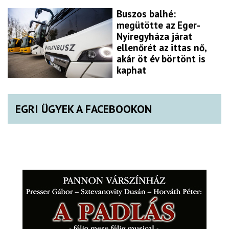
Buszos balhé:
megütötte az Eger-
Nyíregyháza járat
ellenőrét az ittas nő,
akár öt év börtönt is
kaphat
EGRI ÜGYEK A FACEBOOKON