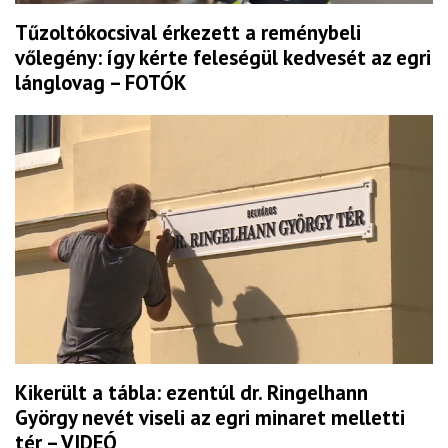
Tűzoltókocsival érkezett a reménybeli
vőlegény: így kérte feleségül kedvesét az egri
lánglovag – FOTÓK
Kikerült a tábla: ezentúl dr. Ringelhann
György nevét viseli az egri minaret melletti
tér – VIDEÓ