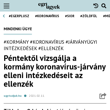
#EGERPLUSZ
#KORONAVÍRUS
#SIOR
#ZÖLDFÜL
#MÚ
MINDENKI ÜGYE
#KORMÁNY
#KORONAVÍRUS
#JÁRVÁNYÜGYI
INTÉZKEDÉSEK
#ELLENZÉK
Péntektől vizsgálja a
kormány koronavírus-járvány
elleni intézkedéseit az
ellenzék
ugytudjuk.hu
2021.02.11.