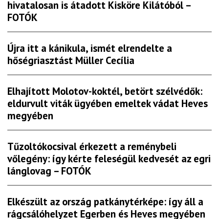
hivatalosan is átadott Kisköre Kilátóból –
FOTÓK
Újra itt a kánikula, ismét elrendelte a
hőségriasztást Müller Cecília
Elhajított Molotov-koktél, betört szélvédők:
eldurvult viták ügyében emeltek vádat Heves
megyében
Tűzoltókocsival érkezett a reménybeli
vőlegény: így kérte feleségül kedvesét az egri
lánglovag – FOTÓK
Elkészült az ország patkánytérképe: így áll a
rágcsálóhelyzet Egerben és Heves megyében