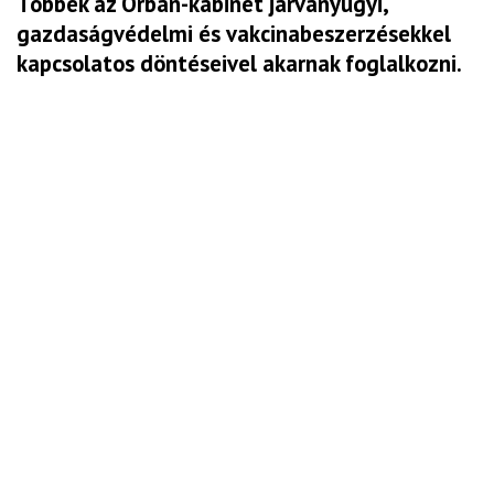
Többek az Orbán-kabinet járványügyi,
gazdaságvédelmi és vakcinabeszerzésekkel
kapcsolatos döntéseivel akarnak foglalkozni.