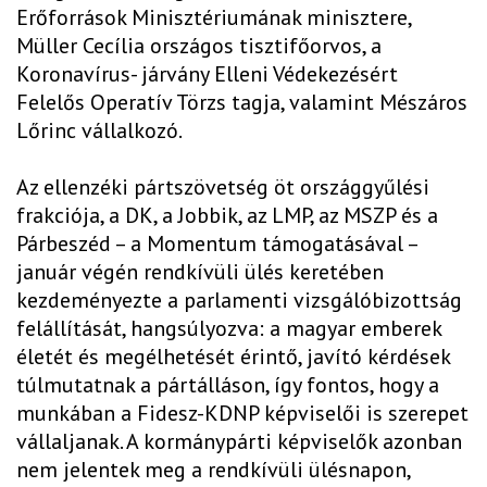
Erőforrások Minisztériumának minisztere,
Müller Cecília országos tisztifőorvos, a
Koronavírus- járvány Elleni Védekezésért
Felelős Operatív Törzs tagja, valamint Mészáros
Lőrinc vállalkozó.
Az ellenzéki pártszövetség öt országgyűlési
frakciója, a DK, a Jobbik, az LMP, az MSZP és a
Párbeszéd – a Momentum támogatásával –
január végén rendkívüli ülés keretében
kezdeményezte a parlamenti vizsgálóbizottság
felállítását, hangsúlyozva: a magyar emberek
életét és megélhetését érintő, javító kérdések
túlmutatnak a pártálláson, így fontos, hogy a
munkában a Fidesz-KDNP képviselői is szerepet
vállaljanak. A kormánypárti képviselők azonban
nem jelentek meg a rendkívüli ülésnapon,