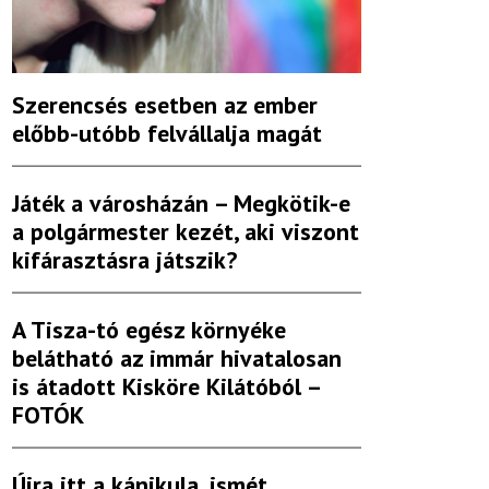
Szerencsés esetben az ember
előbb-utóbb felvállalja magát
Játék a városházán – Megkötik-e
a polgármester kezét, aki viszont
kifárasztásra játszik?
A Tisza-tó egész környéke
belátható az immár hivatalosan
is átadott Kisköre Kilátóból –
FOTÓK
Újra itt a kánikula, ismét