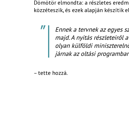
Dömötör elmondta: a részletes eredmé
közzéteszik, és ezek alapján készítik el
Ennek a tervnek az egyes s
majd. A nyitás részleteiről
olyan külföldi minisztereln
járnak az oltási programba
– tette hozzá.