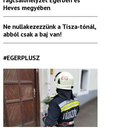
rágcsálóhelyzet Egerben és
Heves megyében
Ne nullakezezzünk a Tisza-tónál,
abból csak a baj van!
#EGERPLUSZ