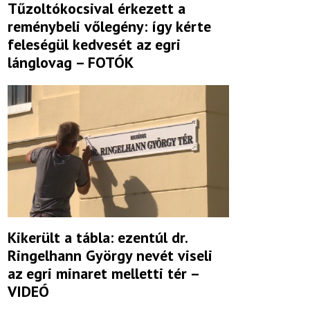
Tűzoltókocsival érkezett a
reménybeli vőlegény: így kérte
feleségül kedvesét az egri
lánglovag – FOTÓK
Kikerült a tábla: ezentúl dr.
Ringelhann György nevét viseli
az egri minaret melletti tér –
VIDEÓ