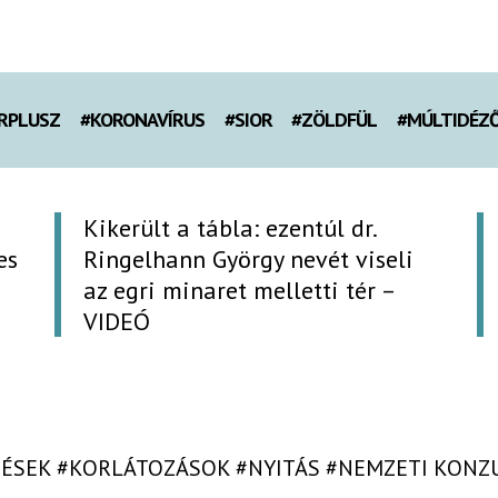
RPLUSZ
#KORONAVÍRUS
#SIOR
#ZÖLDFÜL
#MÚLTIDÉZ
Kikerült a tábla: ezentúl dr.
es
Ringelhann György nevét viseli
az egri minaret melletti tér –
VIDEÓ
DÉSEK
#KORLÁTOZÁSOK
#NYITÁS
#NEMZETI KONZ