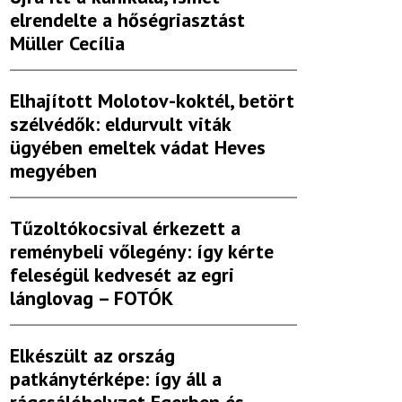
elrendelte a hőségriasztást
Müller Cecília
Elhajított Molotov-koktél, betört
szélvédők: eldurvult viták
ügyében emeltek vádat Heves
megyében
Tűzoltókocsival érkezett a
reménybeli vőlegény: így kérte
feleségül kedvesét az egri
lánglovag – FOTÓK
Elkészült az ország
patkánytérképe: így áll a