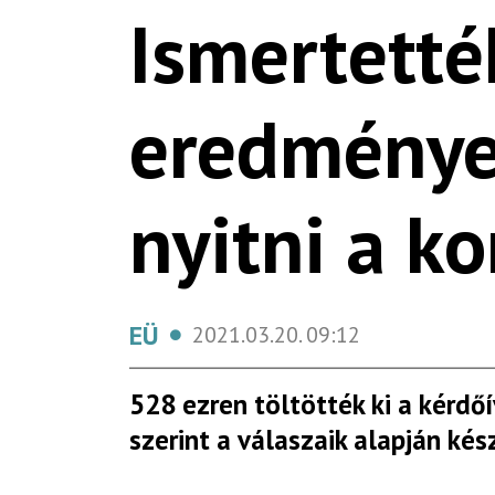
Ismertetté
eredményei
nyitni a k
EÜ
2021.03.20.
09:12
528 ezren töltötték ki a kérdő
szerint a válaszaik alapján kész