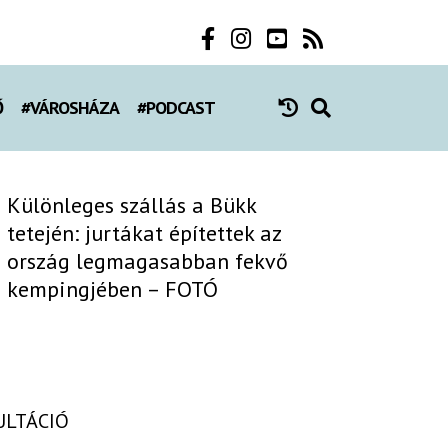
Ő
#VÁROSHÁZA
#PODCAST
Különleges szállás a Bükk
tetején: jurtákat építettek az
ország legmagasabban fekvő
kempingjében – FOTÓ
ULTÁCIÓ