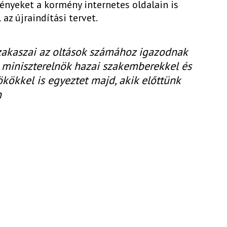
nyeket a kormény internetes oldalain is
 az újraindítási tervet.
zakaszai az oltások számához igazodnak
 a miniszterelnök hazai szakemberekkel és
ökökkel is egyeztet majd, akik előttünk
n