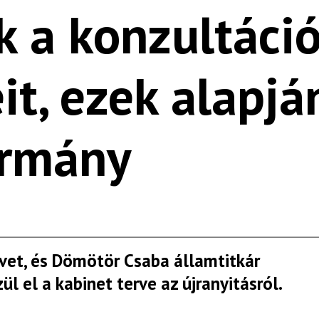
k a konzultáci
t, ezek alapjá
ormány
ívet, és Dömötör Csaba államtitkár
ül el a kabinet terve az újranyitásról.