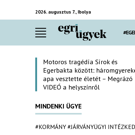
2026. augusztus 7., Ibolya
#EGE
Motoros tragédia Sirok és
Egerbakta között: háromgyerek
apa vesztette életét – Megrázó
VIDEÓ a helyszínről
MINDENKI ÜGYE
#KORMÁNY
#JÁRVÁNYÜGYI INTÉZKE