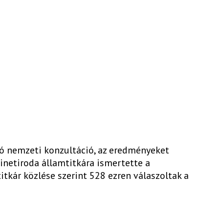
óló nemzeti konzultáció, az eredményeket
inetiroda államtitkára ismertette a
tkár közlése szerint 528 ezren válaszoltak a