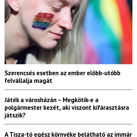
Szerencsés esetben az ember előbb-utóbb
felvállalja magát
Játék a városházán – Megkötik-e a
polgármester kezét, aki viszont kifárasztásra
játszik?
A Tisza-tó egész környéke belátható az immár