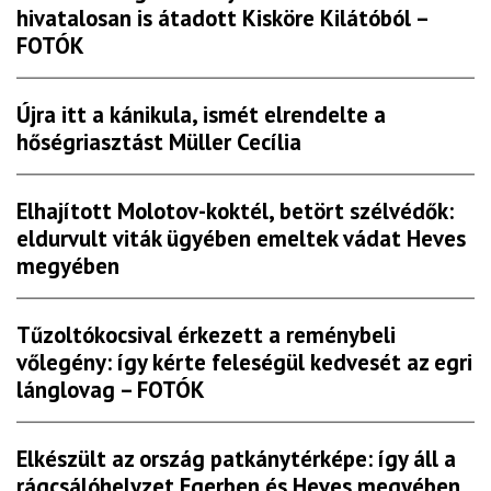
hivatalosan is átadott Kisköre Kilátóból –
FOTÓK
Újra itt a kánikula, ismét elrendelte a
hőségriasztást Müller Cecília
Elhajított Molotov-koktél, betört szélvédők:
eldurvult viták ügyében emeltek vádat Heves
megyében
Tűzoltókocsival érkezett a reménybeli
vőlegény: így kérte feleségül kedvesét az egri
lánglovag – FOTÓK
Elkészült az ország patkánytérképe: így áll a
rágcsálóhelyzet Egerben és Heves megyében