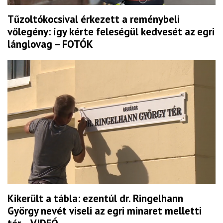
Tűzoltókocsival érkezett a reménybeli
vőlegény: így kérte feleségül kedvesét az egri
lánglovag – FOTÓK
Kikerült a tábla: ezentúl dr. Ringelhann
György nevét viseli az egri minaret melletti