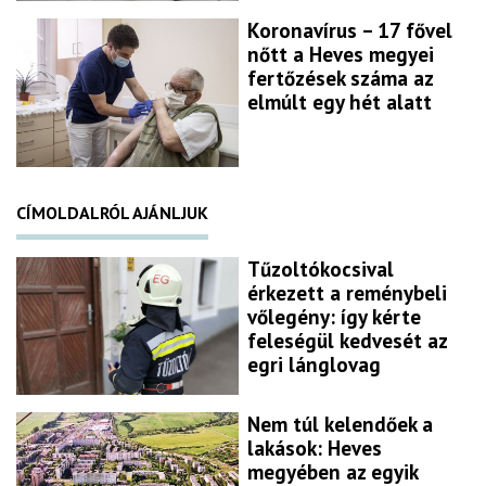
Koronavírus – 17 fővel
nőtt a Heves megyei
fertőzések száma az
elmúlt egy hét alatt
CÍMOLDALRÓL AJÁNLJUK
Tűzoltókocsival
érkezett a reménybeli
vőlegény: így kérte
feleségül kedvesét az
egri lánglovag
Nem túl kelendőek a
lakások: Heves
megyében az egyik