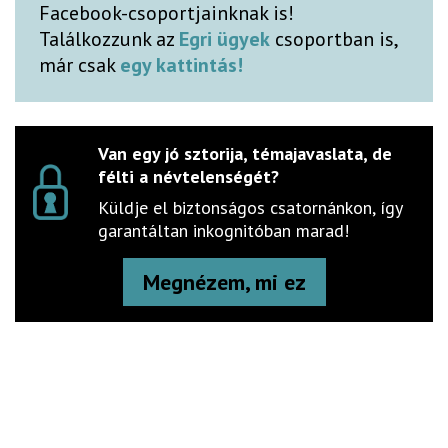
Facebook-csoportjainknak is!
Találkozzunk az
Egri ügyek
csoportban is,
már csak
egy kattintás!
Van egy jó sztorija, témajavaslata, de
félti a névtelenségét?
Küldje el biztonságos csatornánkon, így
garantáltan inkognitóban marad!
Megnézem, mi ez