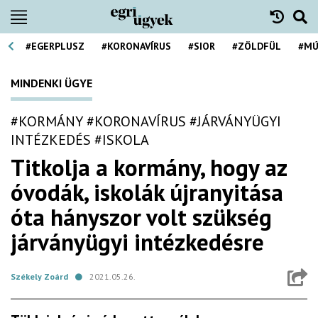
#EGERPLUSZ
#KORONAVÍRUS
#SIOR
#ZÖLDFÜL
#MÚ
MINDENKI ÜGYE
#KORMÁNY
#KORONAVÍRUS
#JÁRVÁNYÜGYI
INTÉZKEDÉS
#ISKOLA
Titkolja a kormány, hogy az
óvodák, iskolák újranyitása
óta hányszor volt szükség
járványügyi intézkedésre
Székely Zoárd
2021.05.26.