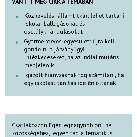
VAN ITT MÉG CIKK A TÉMÁBAN
Köznevelési államtitkár: lehet tartani
iskolai ballagásokat és
osztálykirándulásokat
Gyermekorvos-egyesület: újra kell
gondolni a járványügyi
intézkedéseket, ha az indiai mutáns
megjelenik
Igazolt hiányzásnak fog számítani, ha
egy iskolást tanítás idején oltanak
Csatlakozzon Eger legnagyobb online
közösségéhez, legyen tagja tematikus