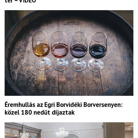
tér – VIDEÓ
Éremhullás az Egri Borvidéki Borversenyen:
közel 180 nedűt díjaztak