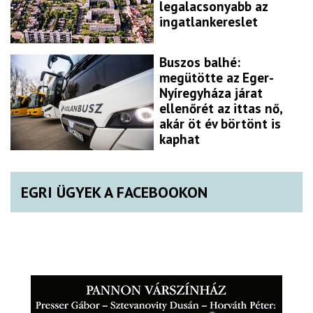
legalacsonyabb az
ingatlankereslet
Buszos balhé:
megütötte az Eger-
Nyíregyháza járat
ellenőrét az ittas nő,
akár öt év börtönt is
kaphat
EGRI ÜGYEK A FACEBOOKON