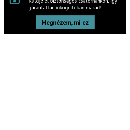
Küldje el biztonságos csatornánkon, így
garantáltan inkognitóban marad!
Megnézem, mi ez