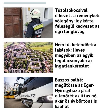
Tűzoltókocsival
érkezett a reménybeli
vőlegény: így kérte
feleségül kedvesét az
egri lánglovag
Nem túl kelendőek a
lakások: Heves
megyében az egyik
legalacsonyabb az
ingatlankereslet
Buszos balhé:
megütötte az Eger-
Nyíregyháza járat
ellenőrét az ittas nő,
akár öt év börtönt is
kaphat