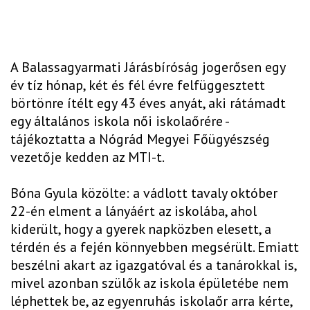
A Balassagyarmati Járásbíróság jogerősen egy
év tíz hónap, két és fél évre felfüggesztett
börtönre ítélt egy 43 éves anyát, aki rátámadt
egy általános iskola női iskolaőrére -
tájékoztatta a Nógrád Megyei Főügyészség
vezetője kedden az MTI-t.
Bóna Gyula közölte: a vádlott tavaly október
22-én elment a lányáért az iskolába, ahol
kiderült, hogy a gyerek napközben elesett, a
térdén és a fején könnyebben megsérült. Emiatt
beszélni akart az igazgatóval és a tanárokkal is,
mivel azonban szülők az iskola épületébe nem
léphettek be, az egyenruhás iskolaőr arra kérte,