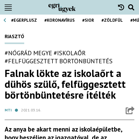
#EGERPLUSZ
#KORONAVÍRUS
#SIOR
#ZÖLDFÜL
#MÚ
RIASZTÓ
#NÓGRÁD MEGYE
#ISKOLAŐR
#FELFÜGGESZTETT BÖRTÖNBÜNTETÉS
Falnak lökte az iskolaőrt a
dühös szülő, felfüggesztett
börtönbüntetésre ítélték
MTI
2021.03.16.
Az anya be akart menni az iskolaépületbe,
hogy beszéljen az igazgatóval, de az