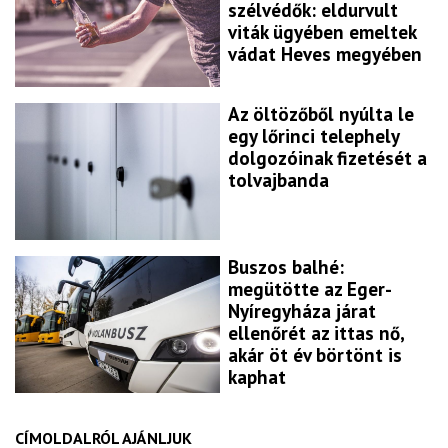
szélvédők: eldurvult
viták ügyében emeltek
vádat Heves megyében
Az öltözőből nyúlta le
egy lőrinci telephely
dolgozóinak fizetését a
tolvajbanda
Buszos balhé:
megütötte az Eger-
Nyíregyháza járat
ellenőrét az ittas nő,
akár öt év börtönt is
kaphat
CÍMOLDALRÓL AJÁNLJUK