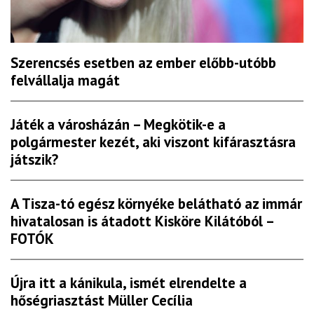
Szerencsés esetben az ember előbb-utóbb
felvállalja magát
Játék a városházán – Megkötik-e a
polgármester kezét, aki viszont kifárasztásra
játszik?
A Tisza-tó egész környéke belátható az immár
hivatalosan is átadott Kisköre Kilátóból –
FOTÓK
Újra itt a kánikula, ismét elrendelte a
hőségriasztást Müller Cecília