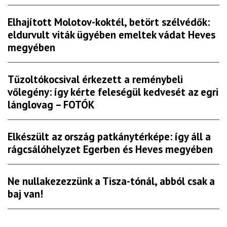
Elhajított Molotov-koktél, betört szélvédők:
eldurvult viták ügyében emeltek vádat Heves
megyében
Tűzoltókocsival érkezett a reménybeli
vőlegény: így kérte feleségül kedvesét az egri
lánglovag – FOTÓK
Elkészült az ország patkánytérképe: így áll a
rágcsálóhelyzet Egerben és Heves megyében
Ne nullakezezzünk a Tisza-tónál, abból csak a
baj van!