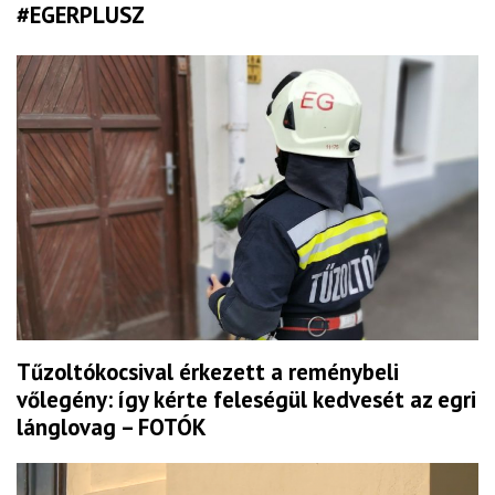
#EGERPLUSZ
Tűzoltókocsival érkezett a reménybeli
vőlegény: így kérte feleségül kedvesét az egri
lánglovag – FOTÓK