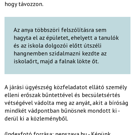
hogy távozzon.
Az anya többszöri felszólításra sem
hagyta el az épületet, ehelyett a tanulók
és az iskola dolgozói előtt útszéli
hangnemben szidalmazni kezdte az
iskolaőrt, majd a falnak lökte őt.
A járási ügyészség közfeladatot ellátó személy
elleni erőszak bűntettével és becsületsértés
vétségével vádolta meg az anyát, akit a bíróság
mindkét vádpontban bűnösnek mondott ki -
derül ki a közleményből.
(Indexfotó forrása: nepszava.hu - Képünk