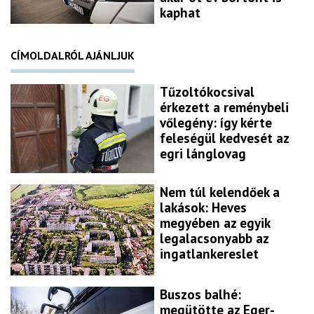
kaphat
CÍMOLDALRÓL AJÁNLJUK
Tűzoltókocsival
érkezett a reménybeli
vőlegény: így kérte
feleségül kedvesét az
egri lánglovag
Nem túl kelendőek a
lakások: Heves
megyében az egyik
legalacsonyabb az
ingatlankereslet
Buszos balhé:
megütötte az Eger-