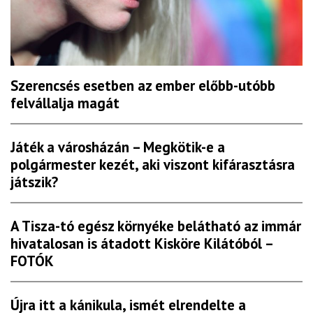
Szerencsés esetben az ember előbb-utóbb
felvállalja magát
Játék a városházán – Megkötik-e a
polgármester kezét, aki viszont kifárasztásra
játszik?
A Tisza-tó egész környéke belátható az immár
hivatalosan is átadott Kisköre Kilátóból –
FOTÓK
Újra itt a kánikula, ismét elrendelte a