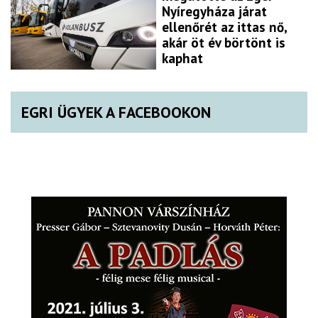
Nyíregyháza járat
ellenőrét az ittas nő,
akár öt év börtönt is
kaphat
EGRI ÜGYEK A FACEBOOKON