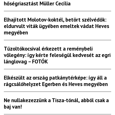
hőségriasztást Müller Cecília
Elhajított Molotov-koktél, betört szélvédők:
eldurvult viták ügyében emeltek vádat Heves
megyében
Tűzoltókocsival érkezett a reménybeli
vőlegény: így kérte feleségül kedvesét az egri
lánglovag – FOTÓK
Elkészült az ország patkánytérképe: így áll a
rágcsálóhelyzet Egerben és Heves megyében
Ne nullakezezzünk a Tisza-tónál, abból csak a
baj van!