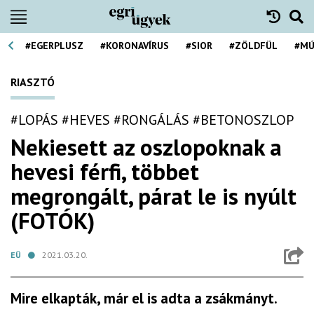
#EGERPLUSZ
#KORONAVÍRUS
#SIOR
#ZÖLDFÜL
#MÚ
RIASZTÓ
#LOPÁS
#HEVES
#RONGÁLÁS
#BETONOSZLOP
Nekiesett az oszlopoknak a
hevesi férfi, többet
megrongált, párat le is nyúlt
(FOTÓK)
EÜ
2021.03.20.
Mire elkapták, már el is adta a zsákmányt.