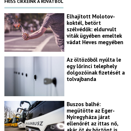
FRISS CIKKEINK A ROVATBÓL
Elhajított Molotov-
koktél, betört
szélvédők: eldurvult
viták ügyében emeltek
vádat Heves megyében
Az öltözőből nyúlta le
egy lőrinci telephely
dolgozóinak fizetését a
tolvajbanda
Buszos balhé:
megütötte az Eger-
Nyíregyháza járat
ellenőrét az ittas nő,
akár öt év börtönt is