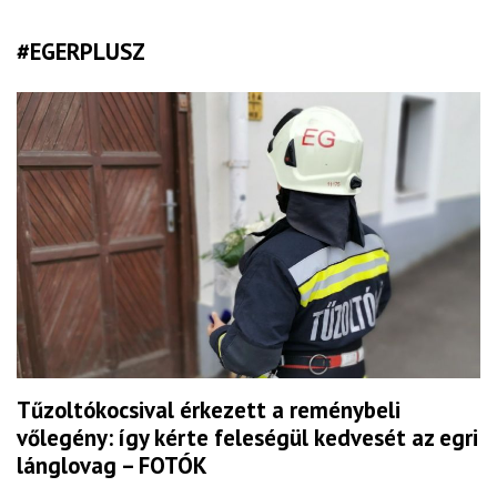
#EGERPLUSZ
Tűzoltókocsival érkezett a reménybeli
vőlegény: így kérte feleségül kedvesét az egri
lánglovag – FOTÓK