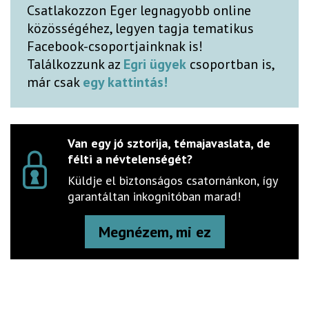
Csatlakozzon Eger legnagyobb online
közösségéhez, legyen tagja tematikus
Facebook-csoportjainknak is!
Találkozzunk az
Egri ügyek
csoportban is,
már csak
egy kattintás!
Van egy jó sztorija, témajavaslata, de
félti a névtelenségét?
Küldje el biztonságos csatornánkon, így
garantáltan inkognitóban marad!
Megnézem, mi ez