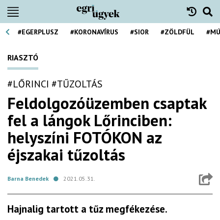
#EGERPLUSZ
#KORONAVÍRUS
#SIOR
#ZÖLDFÜL
#MÚ
RIASZTÓ
#LŐRINCI
#TŰZOLTÁS
Feldolgozóüzemben csaptak
fel a lángok Lőrinciben:
helyszíni FOTÓKON az
éjszakai tűzoltás
Barna Benedek
2021.05.31.
Hajnalig tartott a tűz megfékezése.