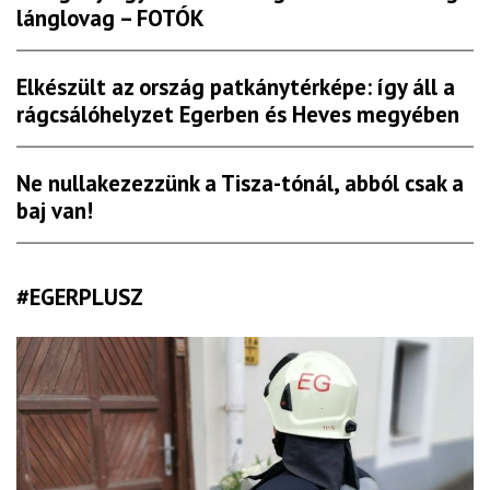
lánglovag – FOTÓK
Elkészült az ország patkánytérképe: így áll a
rágcsálóhelyzet Egerben és Heves megyében
Ne nullakezezzünk a Tisza-tónál, abból csak a
baj van!
#EGERPLUSZ