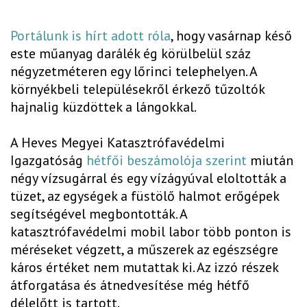
Portálunk is hírt adott róla
, hogy vasárnap késő
este műanyag darálék ég körülbelül száz
négyzetméteren egy lőrinci telephelyen. A
környékbeli településekről érkező tűzoltók
hajnalig küzdöttek a lángokkal.
A Heves Megyei Katasztrófavédelmi
Igazgatóság
hétfői beszámolója szerint
miután
négy vízsugárral és egy vízágyúval eloltották a
tüzet, az egységek a füstölő halmot erőgépek
segítségével megbontották. A
katasztrófavédelmi mobil labor több ponton is
méréseket végzett, a műszerek az egészségre
káros értéket nem mutattak ki. Az izzó részek
átforgatása és átnedvesítése még hétfő
délelőtt is tartott.