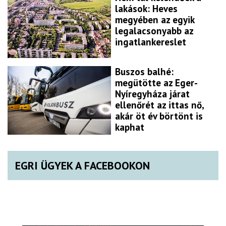
lakások: Heves
megyében az egyik
legalacsonyabb az
ingatlankereslet
Buszos balhé:
megütötte az Eger-
Nyíregyháza járat
ellenőrét az ittas nő,
akár öt év börtönt is
kaphat
EGRI ÜGYEK A FACEBOOKON