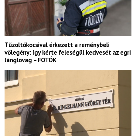
Tűzoltókocsival érkezett a reménybeli
vőlegény: így kérte feleségül kedvesét az egri
lánglovag – FOTÓK