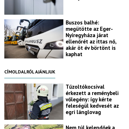
Buszos balhé:
megütötte az Eger-
Nyíregyháza járat
ellenőrét az ittas nő,
akár öt év börtönt is
kaphat
CÍMOLDALRÓL AJÁNLJUK
Tűzoltókocsival
érkezett a reménybeli
vőlegény: így kérte
feleségül kedvesét az
egri lánglovag
Nem túl kelendőek a