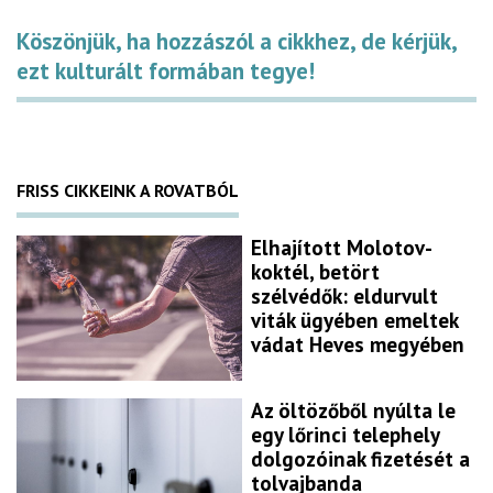
Köszönjük, ha hozzászól a cikkhez, de kérjük,
ezt kulturált formában tegye!
FRISS CIKKEINK A ROVATBÓL
Elhajított Molotov-
koktél, betört
szélvédők: eldurvult
viták ügyében emeltek
vádat Heves megyében
Az öltözőből nyúlta le
egy lőrinci telephely
dolgozóinak fizetését a
tolvajbanda