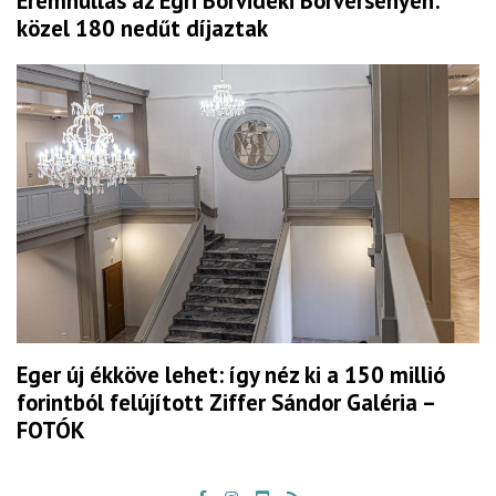
Éremhullás az Egri Borvidéki Borversenyen:
közel 180 nedűt díjaztak
Eger új ékköve lehet: így néz ki a 150 millió
forintból felújított Ziffer Sándor Galéria –
FOTÓK