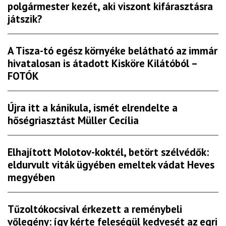
polgármester kezét, aki viszont kifárasztásra
játszik?
A Tisza-tó egész környéke belátható az immár
hivatalosan is átadott Kisköre Kilátóból –
FOTÓK
Újra itt a kánikula, ismét elrendelte a
hőségriasztást Müller Cecília
Elhajított Molotov-koktél, betört szélvédők:
eldurvult viták ügyében emeltek vádat Heves
megyében
Tűzoltókocsival érkezett a reménybeli
vőlegény: így kérte feleségül kedvesét az egri