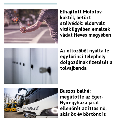
Elhajított Molotov-
koktél, betört
szélvédők: eldurvult
viták ügyében emeltek
vádat Heves megyében
Az öltözőből nyúlta le
egy lőrinci telephely
dolgozóinak fizetését a
tolvajbanda
Buszos balhé:
megütötte az Eger-
Nyíregyháza járat
ellenőrét az ittas nő,
akár öt év börtönt is