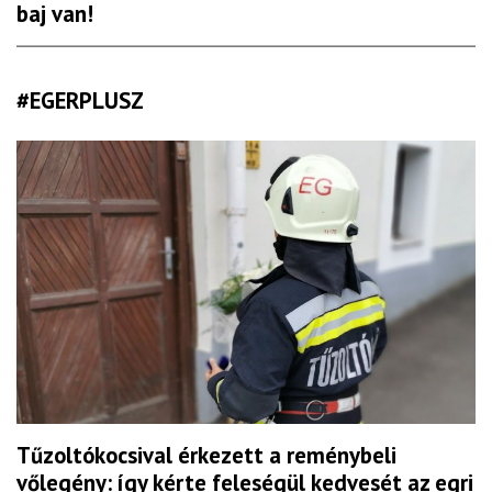
baj van!
#EGERPLUSZ
Tűzoltókocsival érkezett a reménybeli
vőlegény: így kérte feleségül kedvesét az egri