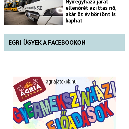
Nyíregyháza járat
ellenőrét az ittas nő,
akár öt év börtönt is
kaphat
EGRI ÜGYEK A FACEBOOKON