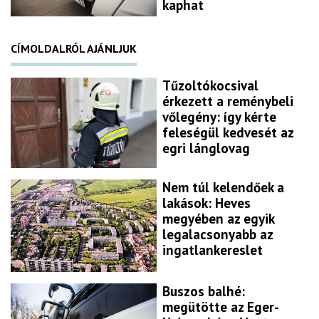
kaphat
CÍMOLDALRÓL AJÁNLJUK
Tűzoltókocsival
érkezett a reménybeli
vőlegény: így kérte
feleségül kedvesét az
egri lánglovag
Nem túl kelendőek a
lakások: Heves
megyében az egyik
legalacsonyabb az
ingatlankereslet
Buszos balhé:
megütötte az Eger-