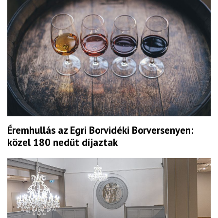
Éremhullás az Egri Borvidéki Borversenyen:
közel 180 nedűt díjaztak