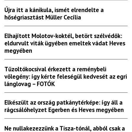
Újra itt a kánikula, ismét elrendelte a
hőségriasztást Müller Cecília
Elhajított Molotov-koktél, betört szélvédők:
eldurvult viták ügyében emeltek vádat Heves
megyében
Tűzoltókocsival érkezett a reménybeli
vőlegény: így kérte feleségül kedvesét az egri
lánglovag – FOTÓK
Elkészült az ország patkánytérképe: így áll a
rágcsálóhelyzet Egerben és Heves megyében
Ne nullakezezzünk a Tisza-tónál, abból csak a