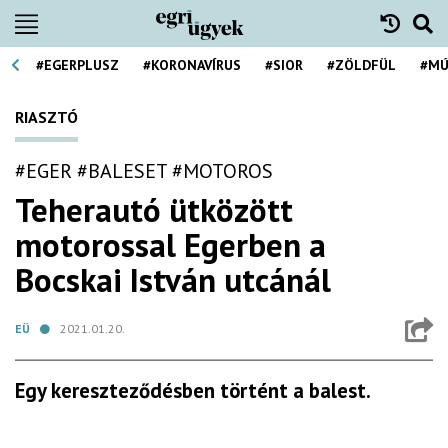
#EGERPLUSZ
#KORONAVÍRUS
#SIOR
#ZÖLDFÜL
#MÚ
RIASZTÓ
#EGER
#BALESET
#MOTOROS
Teherautó ütközött
motorossal Egerben a
Bocskai István utcánál
EÜ
2021.01.20.
Egy kereszteződésben történt a balest.