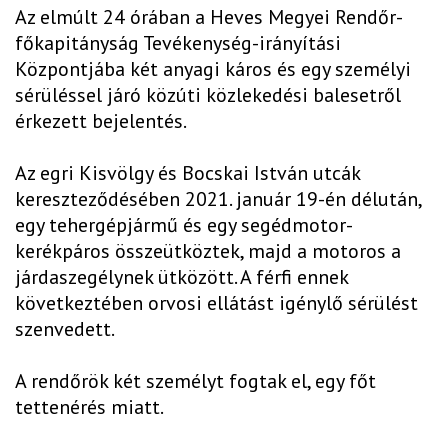
Az elmúlt 24 órában a Heves Megyei Rendőr-
főkapitányság Tevékenység-irányítási
Központjába két anyagi káros és egy személyi
sérüléssel járó közúti közlekedési balesetről
érkezett bejelentés.
Az egri Kisvölgy és Bocskai István utcák
kereszteződésében 2021. január 19-én délután,
egy tehergépjármű és egy segédmotor-
kerékpáros összeütköztek, majd a motoros a
járdaszegélynek ütközött. A férfi ennek
következtében orvosi ellátást igénylő sérülést
szenvedett.
A rendőrök két személyt fogtak el, egy főt
tettenérés miatt.