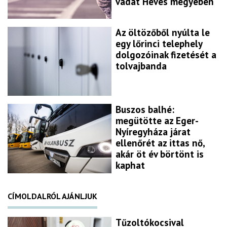
vádat Heves megyében
Az öltözőből nyúlta le
egy lőrinci telephely
dolgozóinak fizetését a
tolvajbanda
Buszos balhé:
megütötte az Eger-
Nyíregyháza járat
ellenőrét az ittas nő,
akár öt év börtönt is
kaphat
CÍMOLDALRÓL AJÁNLJUK
Tűzoltókocsival