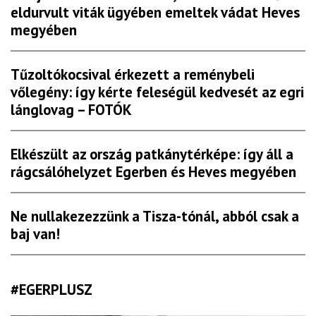
eldurvult viták ügyében emeltek vádat Heves
megyében
Tűzoltókocsival érkezett a reménybeli
vőlegény: így kérte feleségül kedvesét az egri
lánglovag – FOTÓK
Elkészült az ország patkánytérképe: így áll a
rágcsálóhelyzet Egerben és Heves megyében
Ne nullakezezzünk a Tisza-tónál, abból csak a
baj van!
#EGERPLUSZ