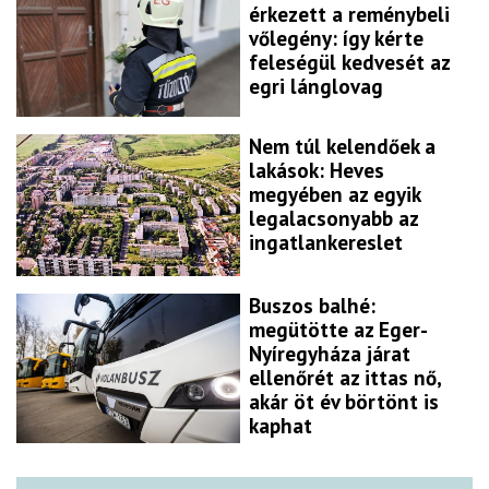
érkezett a reménybeli
vőlegény: így kérte
feleségül kedvesét az
egri lánglovag
Nem túl kelendőek a
lakások: Heves
megyében az egyik
legalacsonyabb az
ingatlankereslet
Buszos balhé:
megütötte az Eger-
Nyíregyháza járat
ellenőrét az ittas nő,
akár öt év börtönt is
kaphat