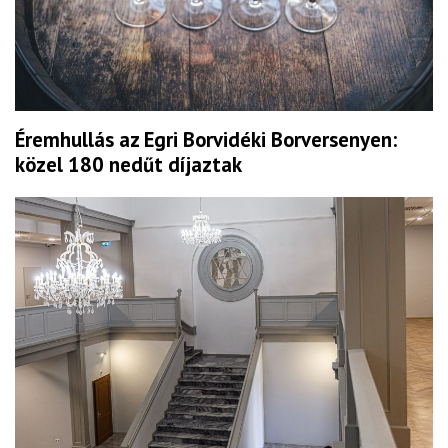
Éremhullás az Egri Borvidéki Borversenyen:
közel 180 nedűt díjaztak