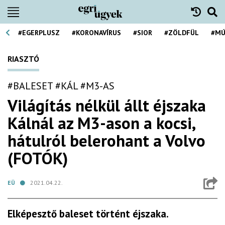
#EGERPLUSZ
#KORONAVÍRUS
#SIOR
#ZÖLDFÜL
#MÚ
RIASZTÓ
#BALESET
#KÁL
#M3-AS
Világítás nélkül állt éjszaka
Kálnál az M3-ason a kocsi,
hátulról belerohant a Volvo
(FOTÓK)
EÜ
2021.04.22.
Elképesztő baleset történt éjszaka.