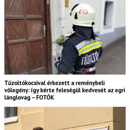
Tűzoltókocsival érkezett a reménybeli
vőlegény: így kérte feleségül kedvesét az egri
lánglovag – FOTÓK