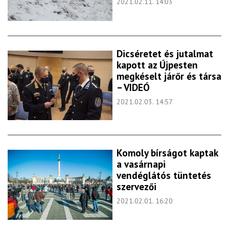
2021.02.11. 14:03
Dicséretet és jutalmat
kapott az Újpesten
megkéselt járőr és társa
– VIDEÓ
2021.02.03. 14:57
Komoly bírságot kaptak
a vasárnapi
vendéglátós tüntetés
szervezői
2021.02.01. 16:20