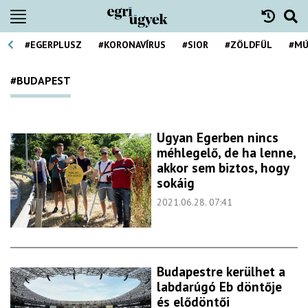
#EGERPLUSZ
#KORONAVÍRUS
#SIOR
#ZÖLDFÜL
#MÚ
#BUDAPEST
Ugyan Egerben nincs
méhlegelő, de ha lenne,
akkor sem biztos, hogy
sokáig
2021.06.28. 07:41
Budapestre kerülhet a
labdarúgó Eb döntője
és elődöntői