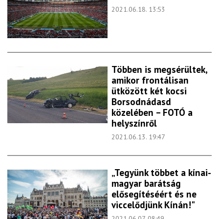
2021.06.18. 13:53
Többen is megsérültek,
amikor frontálisan
ütközött két kocsi
Borsodnádasd
közelében – FOTÓ a
helyszínről
2021.06.13. 19:47
„Tegyünk többet a kínai-
magyar barátság
elősegítéséért és ne
viccelődjünk Kínán!"
2021.06.07. 08:49