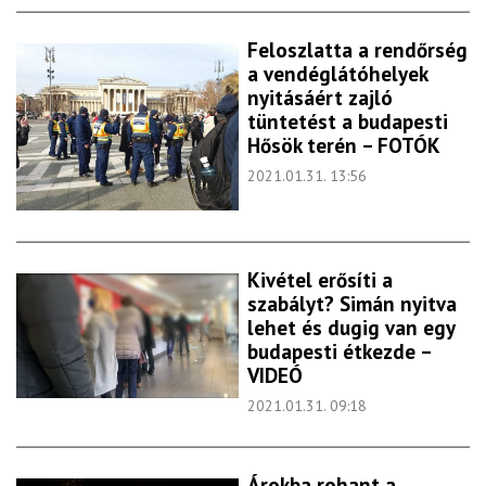
Feloszlatta a rendőrség
a vendéglátóhelyek
nyitásáért zajló
tüntetést a budapesti
Hősök terén – FOTÓK
2021.01.31. 13:56
Kivétel erősíti a
szabályt? Simán nyitva
lehet és dugig van egy
budapesti étkezde –
VIDEÓ
2021.01.31. 09:18
Árokba rohant a