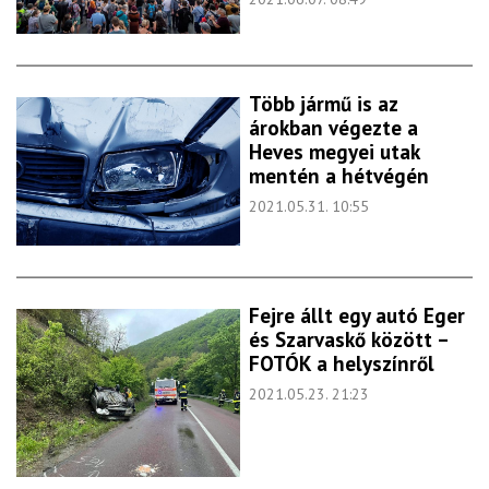
Több jármű is az
árokban végezte a
Heves megyei utak
mentén a hétvégén
2021.05.31. 10:55
Fejre állt egy autó Eger
és Szarvaskő között –
FOTÓK a helyszínről
2021.05.23. 21:23