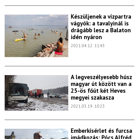
Készüljenek a vízpartra
vágyók: a tavalyinál is
drágább lesz a Balaton
idén nyáron
2021.04.12. 11:43
A legveszélyesebb húsz
magyar út között van a
25-ös főút két Heves
megyei szakasza
2021.03.19. 10:23
Emberkísérlet és furcsa
imádkozás: Pócs Alfréd