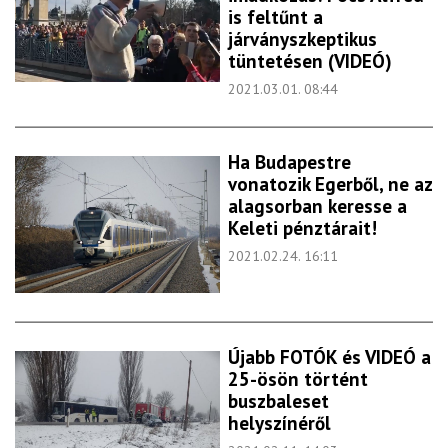
is feltűnt a
járványszkeptikus
tüntetésen (VIDEÓ)
2021.03.01. 08:44
Ha Budapestre
vonatozik Egerből, ne az
alagsorban keresse a
Keleti pénztárait!
2021.02.24. 16:11
Újabb FOTÓK és VIDEÓ a
25-ösön történt
buszbaleset
helyszínéről