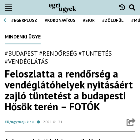
#EGERPLUSZ
#KORONAVÍRUS
#SIOR
#ZÖLDFÜL
#MÚ
MINDENKI ÜGYE
#BUDAPEST
#RENDŐRSÉG
#TÜNTETÉS
#VENDÉGLÁTÁS
Feloszlatta a rendőrség a
vendéglátóhelyek nyitásáért
zajló tüntetést a budapesti
Hősök terén – FOTÓK
EÜ/ugytudjuk.hu
2021.01.31.