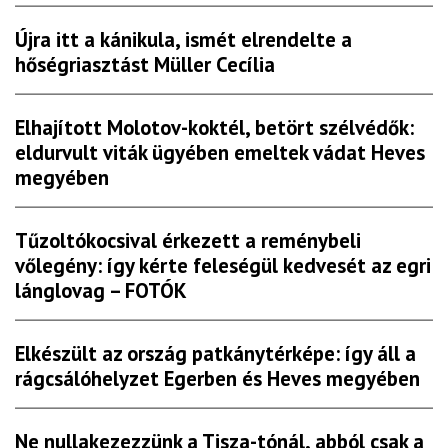
Újra itt a kánikula, ismét elrendelte a
hőségriasztást Müller Cecília
Elhajított Molotov-koktél, betört szélvédők:
eldurvult viták ügyében emeltek vádat Heves
megyében
Tűzoltókocsival érkezett a reménybeli
vőlegény: így kérte feleségül kedvesét az egri
lánglovag – FOTÓK
Elkészült az ország patkánytérképe: így áll a
rágcsálóhelyzet Egerben és Heves megyében
Ne nullakezezzünk a Tisza-tónál, abból csak a