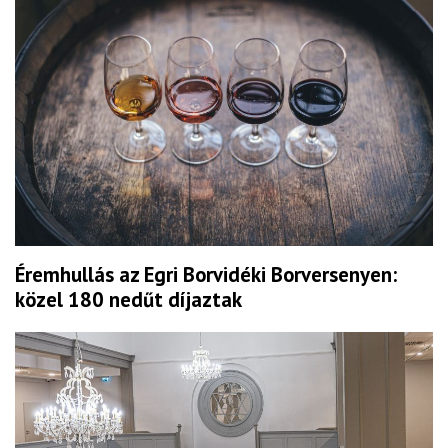
Éremhullás az Egri Borvidéki Borversenyen:
közel 180 nedűt díjaztak