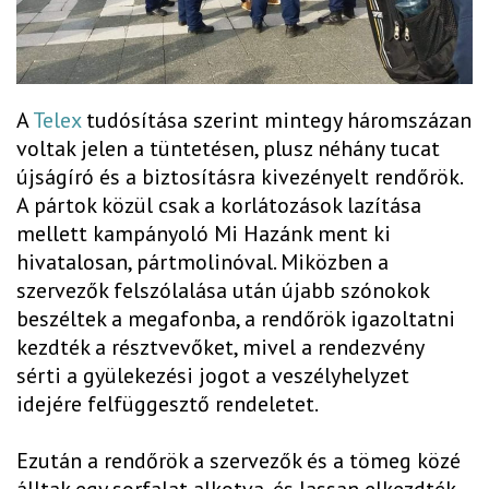
A
Telex
tudósítása szerint mintegy háromszázan
voltak jelen a tüntetésen, plusz néhány tucat
újságíró és a biztosításra kivezényelt rendőrök.
A pártok közül csak a korlátozások lazítása
mellett kampányoló Mi Hazánk ment ki
hivatalosan, pártmolinóval. Miközben a
szervezők felszólalása után újabb szónokok
beszéltek a megafonba, a rendőrök igazoltatni
kezdték a résztvevőket, mivel a rendezvény
sérti a gyülekezési jogot a veszélyhelyzet
idejére felfüggesztő rendeletet.
Ezután a rendőrök a szervezők és a tömeg közé
álltak egy sorfalat alkotva, és lassan elkezdték