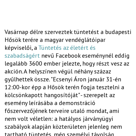
Vasárnap délre szerveztek tüntetést a budapesti
Hősök terére a magyar vendéglátóipar
képviselői, a
Tüntetés az életért és
szabadságért
nevű Facebook eseménynél eddig
legalább 3600 ember jelezte, hogy részt vesz az
akción. A helyszínen végül néhány százaz
gyűlhettek össze. "Ecsenyi Áron január 31-én
12:00-kor épp a Hősök terén fogja tesztelni a
kölcsönkapott hangosítóját" - szerepelt az
esemény leírásába a demonstráció
főszervezőjének terveire utaló mondat, ami
nem volt véletlen: a hatályos járványügyi
szabályok alapján közterületen jelenleg nem
tartható tüntetés, még személyi távolság