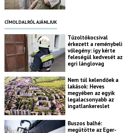
CÍMOLDALRÓL AJÁNLJUK
Tűzoltókocsival
érkezett a reménybeli
vőlegény: így kérte
feleségül kedvesét az
egri lánglovag
Nem túl kelendőek a
lakások: Heves
megyében az egyik
legalacsonyabb az
ingatlankereslet
Buszos balhé:
megütötte az Eger-