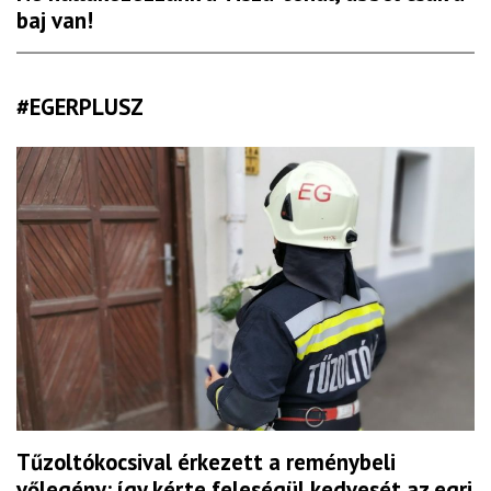
baj van!
#EGERPLUSZ
Tűzoltókocsival érkezett a reménybeli
vőlegény: így kérte feleségül kedvesét az egri