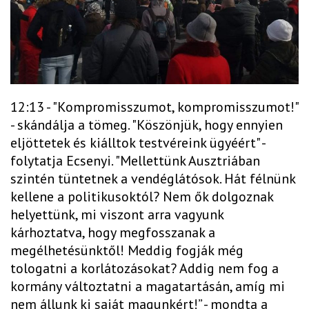
12:13 - "Kompromisszumot, kompromisszumot!"
- skándálja a tömeg. "Köszönjük, hogy ennyien
eljöttetek és kiálltok testvéreink ügyéért" -
folytatja Ecsenyi. "Mellettünk Ausztriában
szintén tüntetnek a vendéglátósok. Hát félnünk
kellene a politikusoktól? Nem ők dolgoznak
helyettünk, mi viszont arra vagyunk
kárhoztatva, hogy megfosszanak a
megélhetésünktől! Meddig fogják még
tologatni a korlátozásokat? Addig nem fog a
kormány változtatni a magatartásán, amíg mi
nem állunk ki saját magunkért!” - mondta a