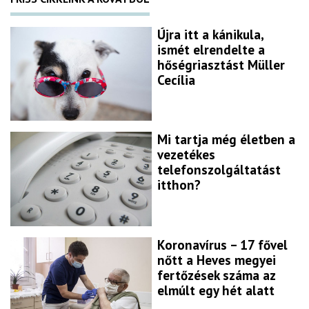
Újra itt a kánikula,
ismét elrendelte a
hőségriasztást Müller
Cecília
Mi tartja még életben a
vezetékes
telefonszolgáltatást
itthon?
Koronavírus – 17 fővel
nőtt a Heves megyei
fertőzések száma az
elmúlt egy hét alatt