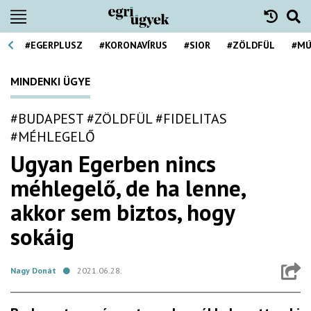
#EGERPLUSZ
#KORONAVÍRUS
#SIOR
#ZÖLDFÜL
#MÚ
MINDENKI ÜGYE
#BUDAPEST
#ZÖLDFÜL
#FIDELITAS
#MÉHLEGELŐ
Ugyan Egerben nincs
méhlegelő, de ha lenne,
akkor sem biztos, hogy
sokáig
Nagy Donát
2021.06.28.