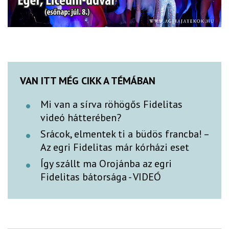
VAN ITT MÉG CIKK A TÉMÁBAN
Mi van a sírva röhögős Fidelitas
videó hátterében?
Srácok, elmentek ti a büdös francba! –
Az egri Fidelitas már kórházi eset
Így szállt ma Orojánba az egri
Fidelitas bátorsága - VIDEÓ