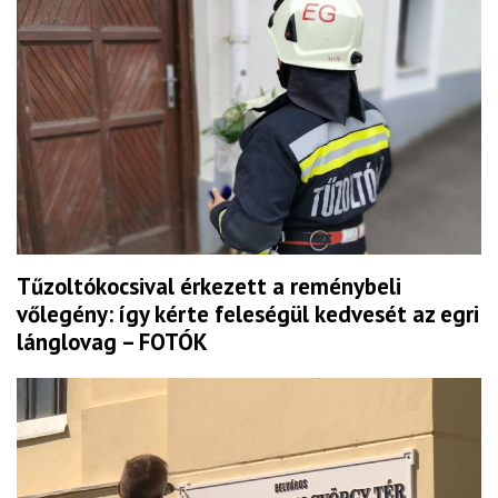
Tűzoltókocsival érkezett a reménybeli
vőlegény: így kérte feleségül kedvesét az egri
lánglovag – FOTÓK