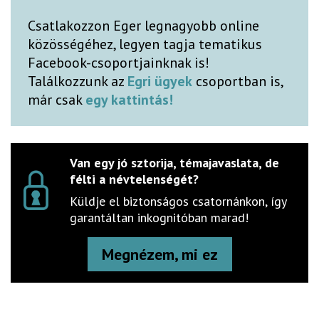
Csatlakozzon Eger legnagyobb online
közösségéhez, legyen tagja tematikus
Facebook-csoportjainknak is!
Találkozzunk az
Egri ügyek
csoportban is,
már csak
egy kattintás!
Van egy jó sztorija, témajavaslata, de
félti a névtelenségét?
Küldje el biztonságos csatornánkon, így
garantáltan inkognitóban marad!
Megnézem, mi ez