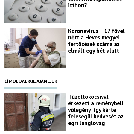
itthon?
Koronavírus – 17 fővel
nőtt a Heves megyei
fertőzések száma az
elmúlt egy hét alatt
CÍMOLDALRÓL AJÁNLJUK
Tűzoltókocsival
érkezett a reménybeli
vőlegény: így kérte
feleségül kedvesét az
egri lánglovag