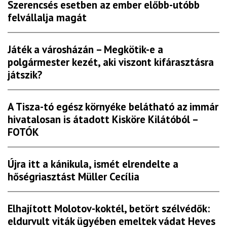
Szerencsés esetben az ember előbb-utóbb
felvállalja magát
Játék a városházán – Megkötik-e a
polgármester kezét, aki viszont kifárasztásra
játszik?
A Tisza-tó egész környéke belátható az immár
hivatalosan is átadott Kisköre Kilátóból –
FOTÓK
Újra itt a kánikula, ismét elrendelte a
hőségriasztást Müller Cecília
Elhajított Molotov-koktél, betört szélvédők:
eldurvult viták ügyében emeltek vádat Heves