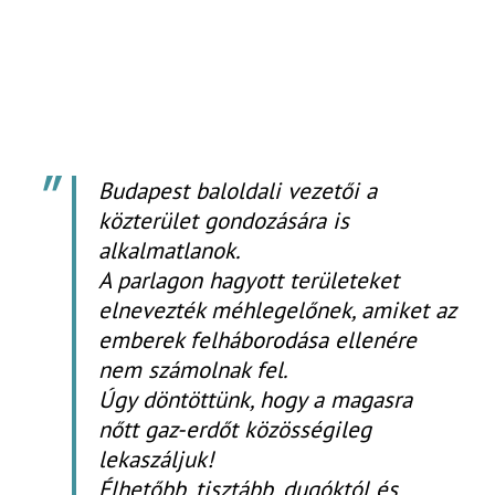
Budapest baloldali vezetői a
közterület gondozására is
alkalmatlanok.
A parlagon hagyott területeket
elnevezték méhlegelőnek, amiket az
emberek felháborodása ellenére
nem számolnak fel.
Úgy döntöttünk, hogy a magasra
nőtt gaz-erdőt közösségileg
lekaszáljuk!
Élhetőbb, tisztább, dugóktól és