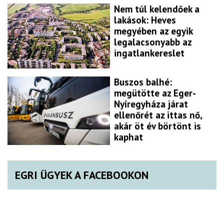
Nem túl kelendőek a
lakások: Heves
megyében az egyik
legalacsonyabb az
ingatlankereslet
Buszos balhé:
megütötte az Eger-
Nyíregyháza járat
ellenőrét az ittas nő,
akár öt év börtönt is
kaphat
EGRI ÜGYEK A FACEBOOKON