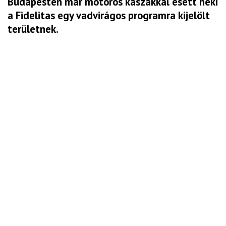
Budapesten már motoros kaszákkal esett neki
a Fidelitas egy vadvirágos programra kijelölt
területnek.