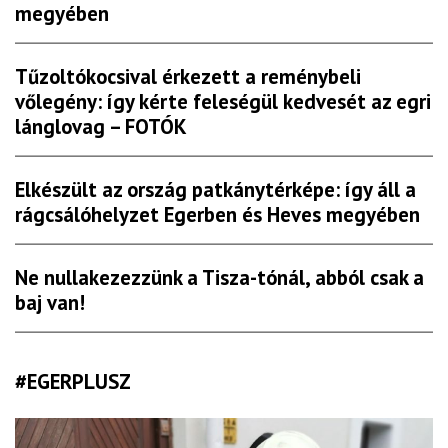
megyében
Tűzoltókocsival érkezett a reménybeli
vőlegény: így kérte feleségül kedvesét az egri
lánglovag – FOTÓK
Elkészült az ország patkánytérképe: így áll a
rágcsálóhelyzet Egerben és Heves megyében
Ne nullakezezzünk a Tisza-tónál, abból csak a
baj van!
#EGERPLUSZ