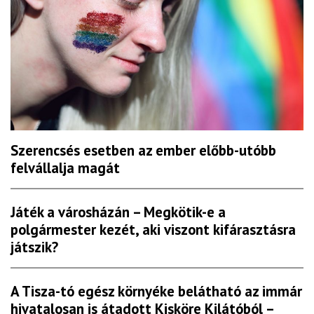
Szerencsés esetben az ember előbb-utóbb
felvállalja magát
Játék a városházán – Megkötik-e a
polgármester kezét, aki viszont kifárasztásra
játszik?
A Tisza-tó egész környéke belátható az immár
hivatalosan is átadott Kisköre Kilátóból –