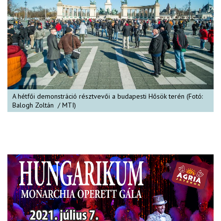
A hétfői demonstráció résztvevői a budapesti Hősök terén (Fotó:
Balogh Zoltán / MTI)