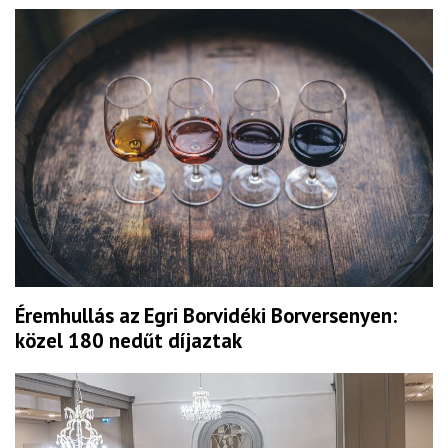
Éremhullás az Egri Borvidéki Borversenyen:
közel 180 nedűt díjaztak