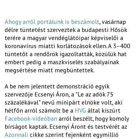
Ahogy arról portálunk is beszámolt
, vasárnap
délre tüntetést szerveztek a budapesti Hősök
terére a magyar vendéglátóipar képviselői a
koronavírus miatti korlátozások ellen. A 3–400
tüntetőt a rendőrök igazoltatták, közülük hat
embert pedig a maszkviselés szabályainak
megsértése miatt megbüntettek.
A be nem jelentett demonstráció egyik
szervezője Ecsenyi Áron, a "Le az adók 75
százalékával" nevű minipárt elnöke volt, aki
hétfőn arról számolt be a
HVG
által kiszúrt
Facebook-videóban
arról beszélt, hogy komoly
bírságot kaptak. Ecsenyi Áront és testvérét az
Azonnali
cikke szerint fejenként egymillió