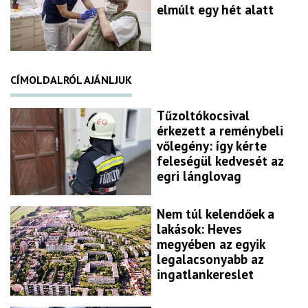
elmúlt egy hét alatt
CÍMOLDALRÓL AJÁNLJUK
Tűzoltókocsival
érkezett a reménybeli
vőlegény: így kérte
feleségül kedvesét az
egri lánglovag
Nem túl kelendőek a
lakások: Heves
megyében az egyik
legalacsonyabb az
ingatlankereslet