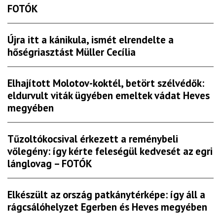
FOTÓK
Újra itt a kánikula, ismét elrendelte a
hőségriasztást Müller Cecília
Elhajított Molotov-koktél, betört szélvédők:
eldurvult viták ügyében emeltek vádat Heves
megyében
Tűzoltókocsival érkezett a reménybeli
vőlegény: így kérte feleségül kedvesét az egri
lánglovag – FOTÓK
Elkészült az ország patkánytérképe: így áll a
rágcsálóhelyzet Egerben és Heves megyében