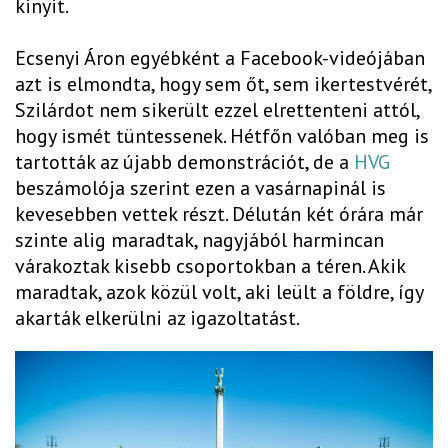
kinyit.
Ecsenyi Áron egyébként a Facebook-videójában
azt is elmondta, hogy sem őt, sem ikertestvérét,
Szilárdot nem sikerült ezzel elrettenteni attól,
hogy ismét tüntessenek. Hétfőn valóban meg is
tartották az újabb demonstrációt, de a
HVG
beszámolója szerint ezen a vasárnapinál is
kevesebben vettek részt. Délután két órára már
szinte alig maradtak, nagyjából harmincan
várakoztak kisebb csoportokban a téren. Akik
maradtak, azok közül volt, aki leült a földre, így
akarták elkerülni az igazoltatást.