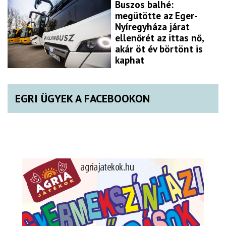
Buszos balhé:
megütötte az Eger-
Nyíregyháza járat
ellenőrét az ittas nő,
akár öt év börtönt is
kaphat
EGRI ÜGYEK A FACEBOOKON