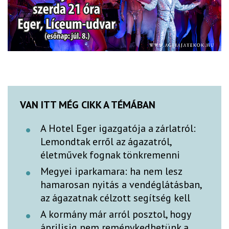
VAN ITT MÉG CIKK A TÉMÁBAN
A Hotel Eger igazgatója a zárlatról:
Lemondtak erről az ágazatról,
életművek fognak tönkremenni
Megyei iparkamara: ha nem lesz
hamarosan nyitás a vendéglátásban,
az ágazatnak célzott segítség kell
A kormány már arról posztol, hogy
áprilisig nem reménykedhetünk a