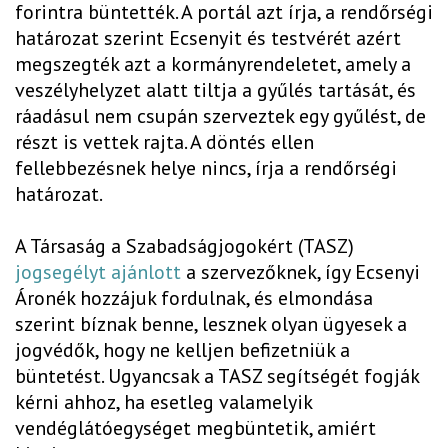
forintra büntették. A portál azt írja, a rendőrségi
határozat szerint Ecsenyit és testvérét azért
megszegték azt a kormányrendeletet, amely a
veszélyhelyzet alatt tiltja a gyűlés tartását, és
ráadásul nem csupán szerveztek egy gyűlést, de
részt is vettek rajta. A döntés ellen
fellebbezésnek helye nincs, írja a rendőrségi
határozat.
A Társaság a Szabadságjogokért (TASZ)
jogsegélyt ajánlott
a szervezőknek, így Ecsenyi
Áronék hozzájuk fordulnak, és elmondása
szerint bíznak benne, lesznek olyan ügyesek a
jogvédők, hogy ne kelljen befizetniük a
büntetést. Ugyancsak a TASZ segítségét fogják
kérni ahhoz, ha esetleg valamelyik
vendéglátóegységet megbüntetik, amiért