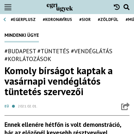
#EGERPLUSZ
#KORONAVÍRUS
#SIOR
#ZÖLDFÜL
#MÚ
MINDENKI ÜGYE
#BUDAPEST
#TÜNTETÉS
#VENDÉGLÁTÁS
#KORLÁTOZÁSOK
Komoly bírságot kaptak a
vasárnapi vendéglátós
tüntetés szervezői
EÜ
2021.02.01.
Ennek ellenére hétfőn is volt demonstráció,
bár az előzőnél kevesebb résztvevővel.