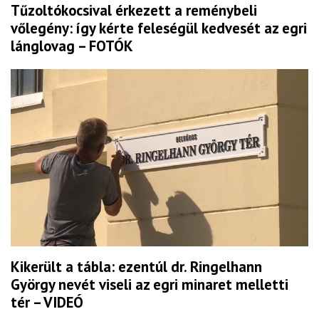
Tűzoltókocsival érkezett a reménybeli
vőlegény: így kérte feleségül kedvesét az egri
lánglovag – FOTÓK
Kikerült a tábla: ezentúl dr. Ringelhann
György nevét viseli az egri minaret melletti
tér – VIDEÓ