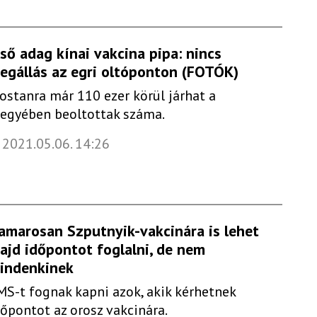
lső adag kínai vakcina pipa: nincs
egállás az egri oltóponton (FOTÓK)
ostanra már 110 ezer körül járhat a
egyében beoltottak száma.
2021.05.06. 14:26
amarosan Szputnyik-vakcinára is lehet
ajd időpontot foglalni, de nem
indenkinek
MS-t fognak kapni azok, akik kérhetnek
dőpontot az orosz vakcinára.