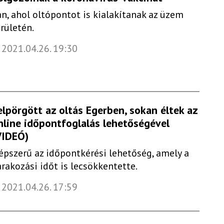
an, ahol oltópontot is kialakítanak az üzem
erületén.
2021.04.26. 19:30
elpörgött az oltás Egerben, sokan éltek az
nline időpontfoglalás lehetőségével
VIDEÓ)
épszerű az időpontkérési lehetőség, amely a
árakozási időt is lecsökkentette.
2021.04.26. 17:59