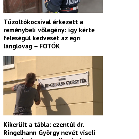
Tűzoltókocsival érkezett a
reménybeli vőlegény: így kérte
feleségül kedvesét az egri
lánglovag – FOTÓK
Kikerült a tábla: ezentúl dr.
Ringelhann György nevét viseli