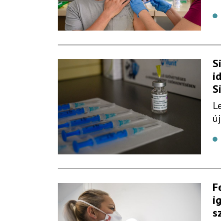
S
i
S
L
ú
F
i
s