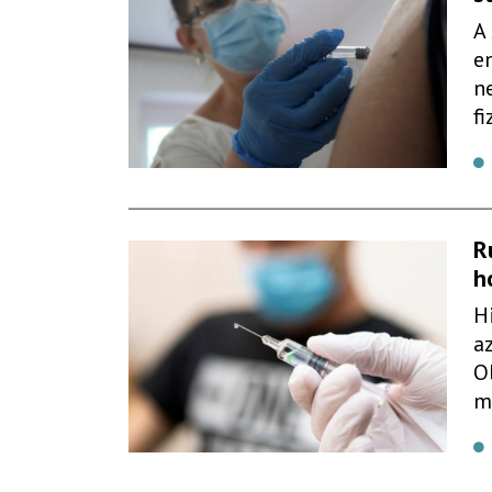
A
e
n
fi
R
h
H
az
O
m