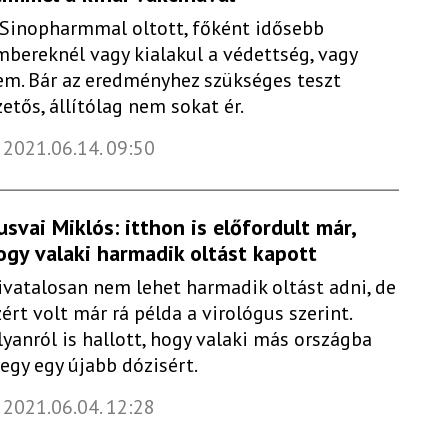
 Sinopharmmal oltott, főként idősebb
mbereknél vagy kialakul a védettség, vagy
em. Bár az eredményhez szükséges teszt
zetős, állítólag nem sokat ér.
2021.06.14. 09:50
usvai Miklós: itthon is előfordult már,
ogy valaki harmadik oltást kapott
ivatalosan nem lehet harmadik oltást adni, de
ért volt már rá példa a virológus szerint.
lyanról is hallott, hogy valaki más országba
egy egy újabb dózisért.
2021.06.04. 12:28