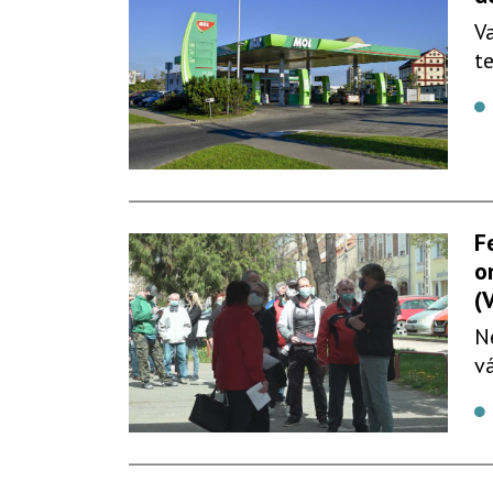
V
t
F
o
(
N
v