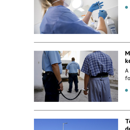
M
k
A
f
T
d