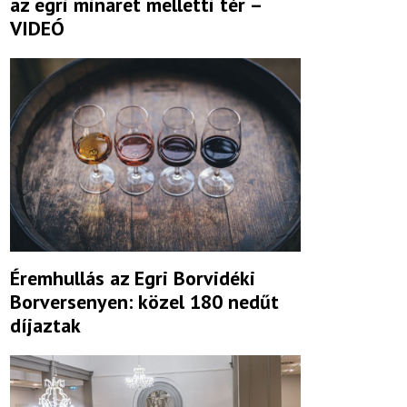
az egri minaret melletti tér –
VIDEÓ
Éremhullás az Egri Borvidéki
Borversenyen: közel 180 nedűt
díjaztak