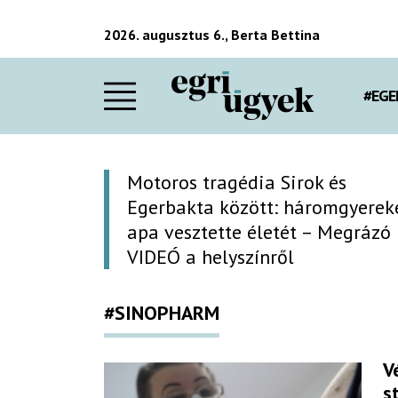
2026. augusztus 6., Berta Bettina
#EGE
Motoros tragédia Sirok és
Egerbakta között: háromgyerek
apa vesztette életét – Megrázó
VIDEÓ a helyszínről
#SINOPHARM
V
s