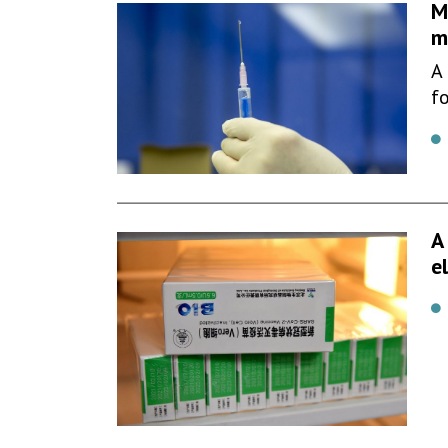
M
m
A
f
A
e