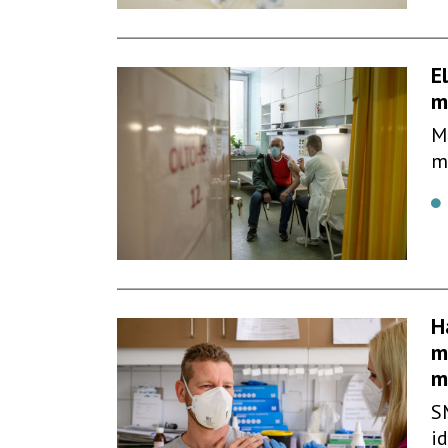
E
m
M
m
H
m
m
S
i