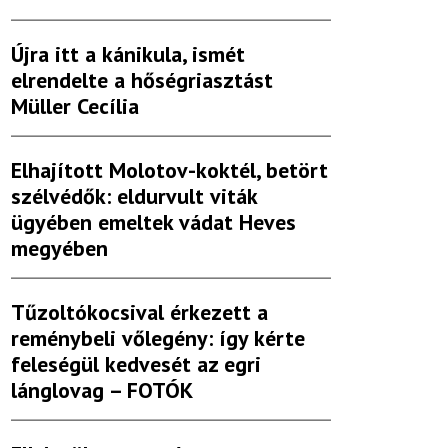
Újra itt a kánikula, ismét
elrendelte a hőségriasztást
Müller Cecília
Elhajított Molotov-koktél, betört
szélvédők: eldurvult viták
ügyében emeltek vádat Heves
megyében
Tűzoltókocsival érkezett a
reménybeli vőlegény: így kérte
feleségül kedvesét az egri
lánglovag – FOTÓK