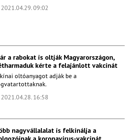
2021.04.29. 09:02
ár a rabokat is oltják Magyarországon,
étharmaduk kérte a felajánlott vakcinát
 kínai oltóanyagot adják be a
ogvatartottaknak.
2021.04.28. 16:58
öbb nagyvállalalat is felkínálja a
olgozóinak a koronavírus-vakcinát