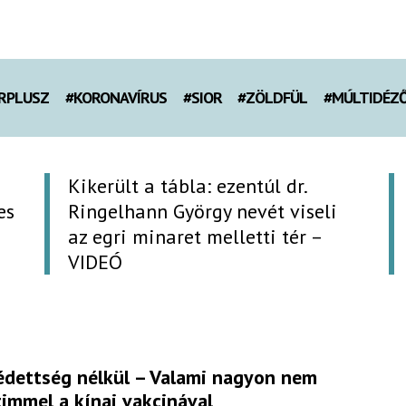
RPLUSZ
#KORONAVÍRUS
#SIOR
#ZÖLDFÜL
#MÚLTIDÉZ
Kikerült a tábla: ezentúl dr.
es
Ringelhann György nevét viseli
az egri minaret melletti tér –
VIDEÓ
édettség nélkül – Valami nagyon nem
timmel a kínai vakcinával