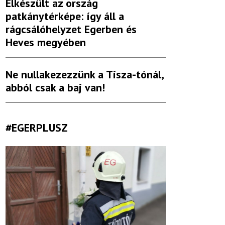
Elkészült az ország
patkánytérképe: így áll a
rágcsálóhelyzet Egerben és
Heves megyében
Ne nullakezezzünk a Tisza-tónál,
abból csak a baj van!
#EGERPLUSZ