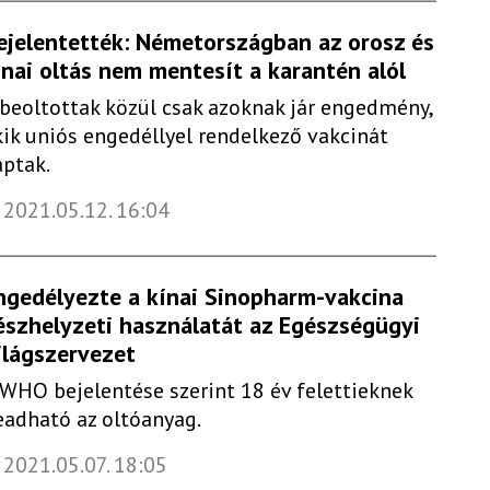
ejelentették: Németországban az orosz és
ínai oltás nem mentesít a karantén alól
 beoltottak közül csak azoknak jár engedmény,
kik uniós engedéllyel rendelkező vakcinát
aptak.
2021.05.12. 16:04
ngedélyezte a kínai Sinopharm-vakcina
észhelyzeti használatát az Egészségügyi
ilágszervezet
 WHO bejelentése szerint 18 év felettieknek
eadható az oltóanyag.
2021.05.07. 18:05