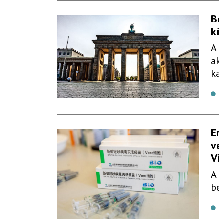
B
k
A
a
k
E
v
V
A
b