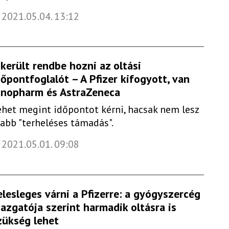
2021.05.04. 13:12
ikerült rendbe hozni az oltási
dőpontfoglalót – A Pfizer kifogyott, van
inopharm és AstraZeneca
ehet megint időpontot kérni, hacsak nem lesz
jabb "terheléses támadás".
2021.05.01. 09:08
elesleges várni a Pfizerre: a gyógyszercég
gazgatója szerint harmadik oltásra is
zükség lehet