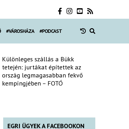
Ő
#VÁROSHÁZA
#PODCAST
Különleges szállás a Bükk
tetején: jurtákat építettek az
ország legmagasabban fekvő
kempingjében – FOTÓ
EGRI ÜGYEK A FACEBOOKON