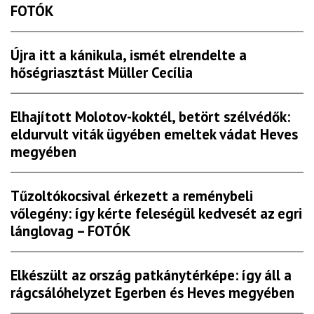
FOTÓK
Újra itt a kánikula, ismét elrendelte a
hőségriasztást Müller Cecília
Elhajított Molotov-koktél, betört szélvédők:
eldurvult viták ügyében emeltek vádat Heves
megyében
Tűzoltókocsival érkezett a reménybeli
vőlegény: így kérte feleségül kedvesét az egri
lánglovag – FOTÓK
Elkészült az ország patkánytérképe: így áll a
rágcsálóhelyzet Egerben és Heves megyében