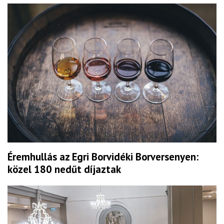
Éremhullás az Egri Borvidéki Borversenyen:
közel 180 nedűt díjaztak