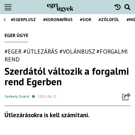
#EGERPLUSZ
#KORONAVÍRUS
#SIOR
#ZÖLDFÜL
#MÚ
EGER ÜGYE
#EGER
#ÚTLEZÁRÁS
#VOLÁNBUSZ
#FORGALMI
REND
Szerdától változik a forgalmi
rend Egerben
Székely Zoárd
2021.06.22.
Útlezárásokra is kell számítani.