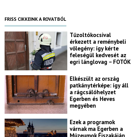
FRISS CIKKEINK A ROVATBÓL
Tűzoltókocsival
érkezett a reménybeli
vőlegény: így kérte
feleségül kedvesét az
egri lánglovag – FOTÓK
Elkészült az ország
patkánytérképe: így áll
a rágcsálóhelyzet
Egerben és Heves
megyében
Ezek a programok
várnak ma Egerben a
Múzeumok Éjszakáján