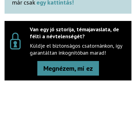
már csak
egy kattintás!
Van egy jó sztorija, témajavaslata, de
félti a névtelenségét?
Küldje el biztonságos csatornánkon, így
garantáltan inkognitóban marad!
Megnézem, mi ez