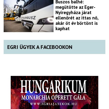
Buszos balhé:
megütötte az Eger-
Nyíregyháza járat
ellenőrét az ittas nő,
akár öt év börtönt is
kaphat
EGRI ÜGYEK A FACEBOOKON