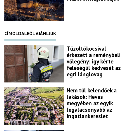
CÍMOLDALRÓL AJÁNLJUK
Tűzoltókocsival
érkezett a reménybeli
vőlegény: így kérte
feleségül kedvesét az
egri lánglovag
Nem túl kelendőek a
lakások: Heves
megyében az egyik
legalacsonyabb az
ingatlankereslet