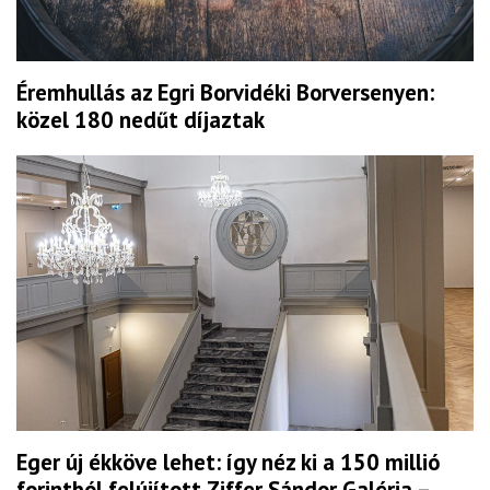
Éremhullás az Egri Borvidéki Borversenyen:
közel 180 nedűt díjaztak
Eger új ékköve lehet: így néz ki a 150 millió
forintból felújított Ziffer Sándor Galéria –