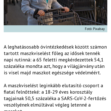
Fotó: Pixabay
A leghatásosabb óvintézkedések között számon
tartott maszkviselést főleg az idősek tennék
napi rutinná: a 65 feletti megkérdezettek 54,1
százaléka mondta azt, hogy a világjárvány után
is visel majd maszkot egészsége védelméért.
A maszkviselést leginkább elutasító csoport a
fiatal felnőtteké: a 18-29 éves korosztály
tagjainak 50,5 százaléka a SARS-CoV-2-fertőzés
veszélyének elmúltával végleg letenné a