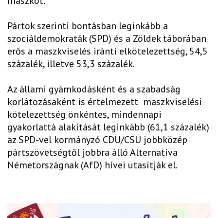
maszkot.
Pártok szerinti bontásban leginkább a
szociáldemokraták (SPD) és a Zöldek táborában
erős a maszkviselés iránti elkötelezettség, 54,5
százalék, illetve 53,3 százalék.
Az állami gyámkodásként és a szabadság
korlátozásaként is értelmezett maszkviselési
kötelezettség önkéntes, mindennapi
gyakorlattá alakítását leginkább (61,1 százalék)
az SPD-vel kormányzó CDU/CSU jobbközép
pártszövetségtől jobbra álló Alternatíva
Németországnak (AfD) hívei utasítják el.