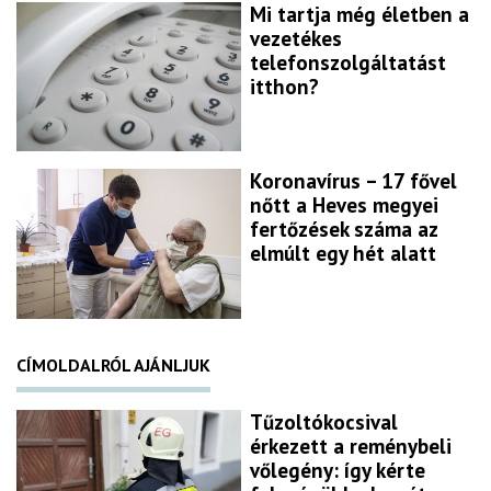
Mi tartja még életben a
vezetékes
telefonszolgáltatást
itthon?
Koronavírus – 17 fővel
nőtt a Heves megyei
fertőzések száma az
elmúlt egy hét alatt
CÍMOLDALRÓL AJÁNLJUK
Tűzoltókocsival
érkezett a reménybeli
vőlegény: így kérte