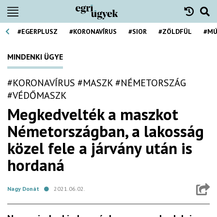
#EGERPLUSZ
#KORONAVÍRUS
#SIOR
#ZÖLDFÜL
#MÚ
MINDENKI ÜGYE
#KORONAVÍRUS
#MASZK
#NÉMETORSZÁG
#VÉDŐMASZK
Megkedvelték a maszkot
Németországban, a lakosság
közel fele a járvány után is
hordaná
Nagy Donát
2021.06.02.