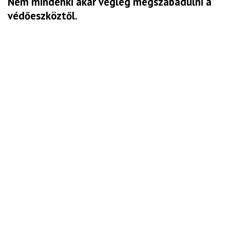
Nem mindenki akar végleg megszabadulni a
védőeszköztől.