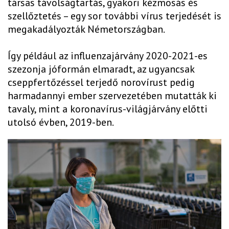
társas távolságtartás, gyakori kézmosás és
szellőztetés – egy sor további vírus terjedését is
megakadályozták Németországban.
Így például az influenzajárvány 2020-2021-es
szezonja jóformán elmaradt, az ugyancsak
cseppfertőzéssel terjedő norovírust pedig
harmadannyi ember szervezetében mutatták ki
tavaly, mint a koronavírus-világjárvány előtti
utolsó évben, 2019-ben.