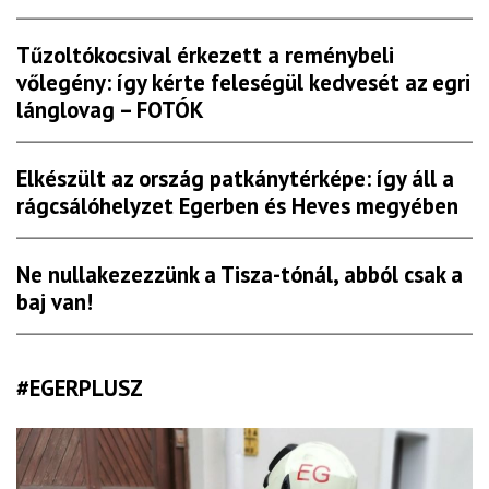
Tűzoltókocsival érkezett a reménybeli
vőlegény: így kérte feleségül kedvesét az egri
lánglovag – FOTÓK
Elkészült az ország patkánytérképe: így áll a
rágcsálóhelyzet Egerben és Heves megyében
Ne nullakezezzünk a Tisza-tónál, abból csak a
baj van!
#EGERPLUSZ