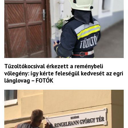
Tűzoltókocsival érkezett a reménybeli
vőlegény: így kérte feleségül kedvesét az egri
lánglovag – FOTÓK