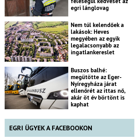
feleségül kedvesét az
egri lánglovag
Nem túl kelendőek a
lakások: Heves
megyében az egyik
legalacsonyabb az
ingatlankereslet
Buszos balhé:
megütötte az Eger-
Nyíregyháza járat
ellenőrét az ittas nő,
akár öt év börtönt is
kaphat
EGRI ÜGYEK A FACEBOOKON