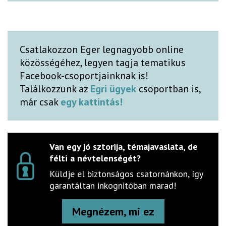
Csatlakozzon Eger legnagyobb online
közösségéhez, legyen tagja tematikus
Facebook-csoportjainknak is!
Találkozzunk az
Egri ügyek
csoportban is,
már csak
egy kattintás!
Van egy jó sztorija, témajavaslata, de
félti a névtelenségét?
Küldje el biztonságos csatornánkon, így
garantáltan inkognitóban marad!
Megnézem, mi ez