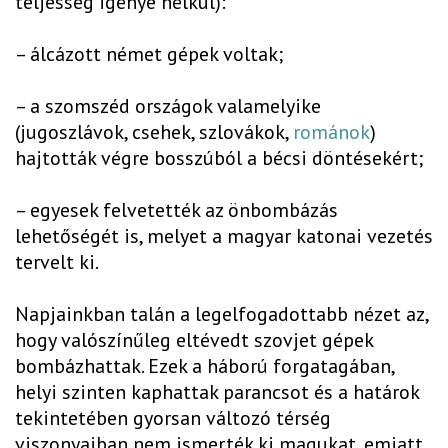
teljesség igénye nélkül):
– álcázott német gépek voltak;
– a szomszéd országok valamelyike
(jugoszlávok, csehek, szlovákok,
románok
)
hajtották végre bosszúból a bécsi döntésekért;
– egyesek felvetették az önbombázás
lehetőségét is, melyet a magyar katonai vezetés
tervelt ki.
Napjainkban talán a legelfogadottabb nézet az,
hogy valószínűleg eltévedt szovjet gépek
bombázhattak. Ezek a háború forgatagában,
helyi szinten kaphattak parancsot és a határok
tekintetében gyorsan változó térség
viszonyaiban nem ismerték ki magukat, emiatt