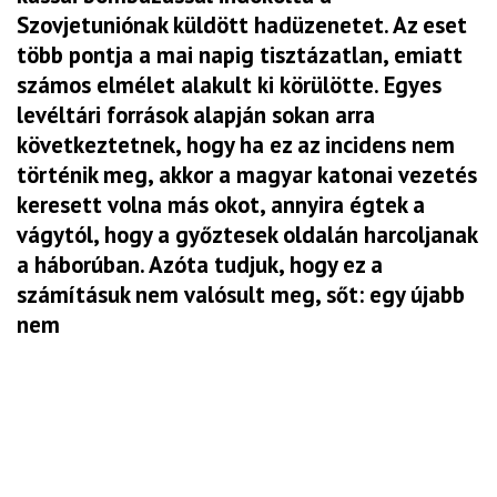
Szovjetuniónak küldött hadüzenetet. Az eset
több pontja a mai napig tisztázatlan, emiatt
számos elmélet alakult ki körülötte. Egyes
levéltári források alapján sokan arra
következtetnek, hogy ha ez az incidens nem
történik meg, akkor a magyar katonai vezetés
keresett volna más okot, annyira égtek a
vágytól, hogy a győztesek oldalán harcoljanak
a háborúban. Azóta tudjuk, hogy ez a
számításuk nem valósult meg, sőt: egy újabb
nem