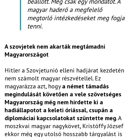
beállott. Még csak egy mondatot. A
magyar haderő a megfelelő
megtorló intézkedéseket meg fogja
tenni.
A szovjetek nem akarták megtámadni
Magyarországot
Hitler a Szovjetunió elleni hadjárat kezdetén
nem számolt magyar részvétellel. Ez
magyarázza azt, hogy
a német támadás
megindulását követően a vele szövetséges
Magyarország még nem hirdette ki a
hadiállapotot a keleti óriással, csupán a
diplomáciai kapcsolatokat szüntette meg
. A
moszkvai magyar nagykövet, Kristóffy József
ekkor még egy utolsó hosszabb tárgyalást is