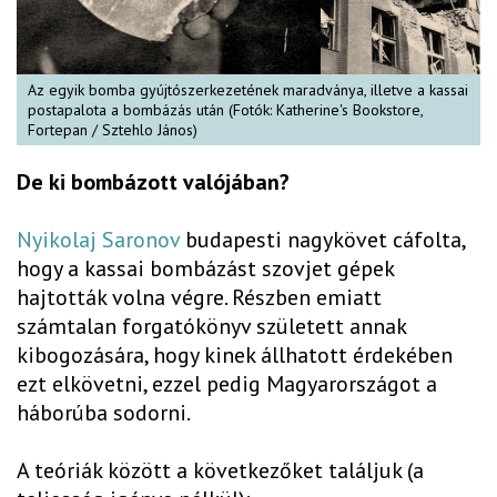
Az egyik bomba gyújtószerkezetének maradványa, illetve a kassai
postapalota a bombázás után (Fotók: Katherine's Bookstore,
Fortepan / Sztehlo János)
De ki bombázott valójában?
Nyikolaj Saronov
budapesti nagykövet cáfolta,
hogy a kassai bombázást szovjet gépek
hajtották volna végre. Részben emiatt
számtalan forgatókönyv született annak
kibogozására, hogy kinek állhatott érdekében
ezt elkövetni, ezzel pedig Magyarországot a
háborúba sodorni.
A teóriák között a következőket találjuk (a