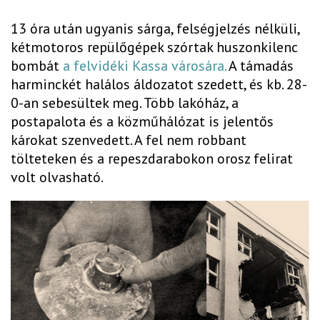
13 óra után ugyanis sárga, felségjelzés nélküli,
kétmotoros repülőgépek szórtak huszonkilenc
bombát
a felvidéki Kassa városára.
A támadás
harminckét halálos áldozatot szedett, és kb. 28­
0-an sebesültek meg. Több lakóház, a
postapalota és a közműhálózat is jelentős
károkat szenvedett. A fel nem robbant
tölteteken és a repeszdarabokon orosz felirat
volt olvasható.