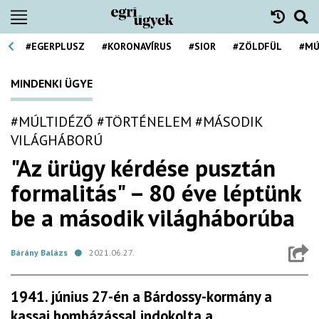
#EGERPLUSZ
#KORONAVÍRUS
#SIOR
#ZÖLDFÜL
#MÚ
MINDENKI ÜGYE
#MÚLTIDÉZŐ
#TÖRTÉNELEM
#MÁSODIK
VILÁGHÁBORÚ
"Az ürügy kérdése pusztán
formalitás" – 80 éve léptünk
be a második világháborúba
Bárány Balázs
2021.06.27.
1941. június 27-én a Bárdossy-kormány a
kassai bombázással indokolta a