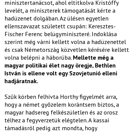
minisztertanácsot, ahol eltitkolva Kristóffy
levelét, a miniszterek támogatását kérte a
hadüzenet dolgában. Az ülésen egyetlen
ellenszavazat született csupán: Keresztes-
Fischer Ferenc belügyminiszteré. Indoklása
szerint még várni kellett volna a hadüzenettel
és csak Németország közvetlen kérésére kellett
volna belépni a háborúba.
Mellette még a
magyar politikai élet nagy öregje, Bethlen
István is ellene volt egy Szovjetunió elleni
hadjáratnak.
Szűk körben felhívta Horthy figyelmét arra,
hogy a német győzelem korántsem biztos, a
magyar hadsereg felkészületlen és az orosz
télhez a fegyverzetük elégtelen. A kassai
támadásról pedig azt mondta, hogy