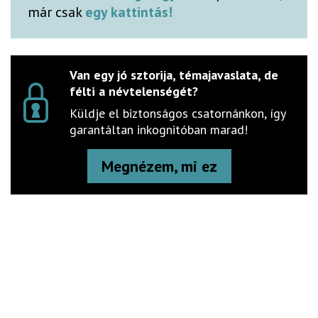
már csak
egy kattintás!
Van egy jó sztorija, témajavaslata, de
félti a névtelenségét?
Küldje el biztonságos csatornánkon, így
garantáltan inkognitóban marad!
Megnézem, mi ez