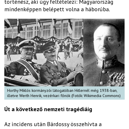
történész, aki úgy feltételezi: Magyarország
mindenképpen belépett volna a háborúba.
Horthy Miklós kormányzói látogatóban Hitlernél még 1938-ban,
illetve Werth Henrik, vezérkari főnök (Fotók: Wikimedia Commons)
Út a következő nemzeti tragédiáig
Az incidens után Bárdossy összehívta a