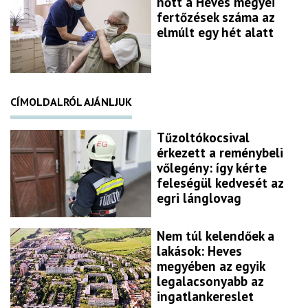
nőtt a Heves megyei
fertőzések száma az
elmúlt egy hét alatt
CÍMOLDALRÓL AJÁNLJUK
Tűzoltókocsival
érkezett a reménybeli
vőlegény: így kérte
feleségül kedvesét az
egri lánglovag
Nem túl kelendőek a
lakások: Heves
megyében az egyik
legalacsonyabb az
ingatlankereslet