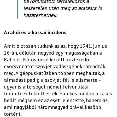
bevonultatott tartalékosok a
leszerelés után még az aratásra is
hazatérhetnek.
A rahói és a kassai incidens
Amit biztosan tudunk az az, hogy 1941. június
26-án, délután negyed egy magasságában a
Rahó és Kőrösmező között közlekedő
gyorsvonatot szovjet vadászgépek támadták
meg. A géppuskatűzben többen meghaltak, a
támadást pedig a szovjet fél is elismerte –
ugyanis a térséget német felvonulási
területnek tekinthették. Érdekes módon a casus
bellit mégsem ez az eset jelentette, hanem az,
ami nagyjából háromnegyed órával később
történt.