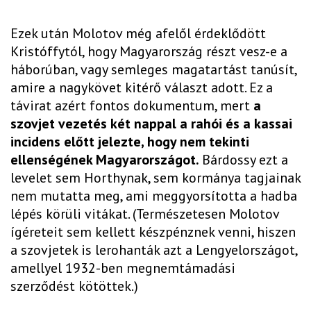
Ezek után Molotov még afelől érdeklődött
Kristóffytól, hogy Magyarország részt vesz-e a
háborúban, vagy semleges magatartást tanúsít,
amire a nagykövet kitérő választ adott. Ez a
távirat azért fontos dokumentum, mert
a
szovjet vezetés két nappal a rahói és a kassai
incidens előtt jelezte, hogy nem tekinti
ellenségének Magyarországot.
Bárdossy ezt a
levelet sem Horthynak, sem kormánya tagjainak
nem mutatta meg, ami meggyorsította a hadba
lépés körüli vitákat. (Természetesen Molotov
ígéreteit sem kellett készpénznek venni, hiszen
a szovjetek is lerohanták azt a Lengyelországot,
amellyel 1932-ben megnemtámadási
szerződést kötöttek.)