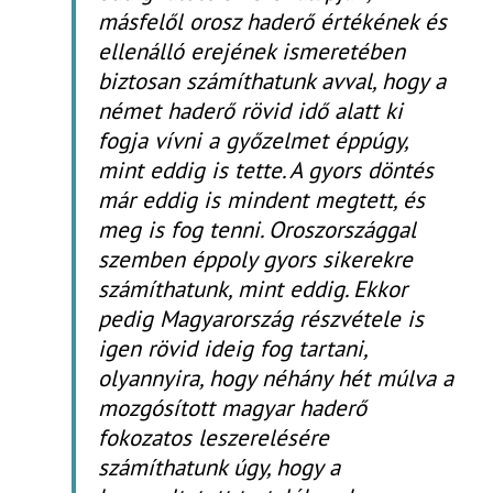
másfelől orosz haderő értékének és
ellenálló erejének ismeretében
biztosan számíthatunk avval, hogy a
német haderő rövid idő alatt ki
fogja vívni a győzelmet éppúgy,
mint eddig is tette. A gyors döntés
már eddig is mindent megtett, és
meg is fog tenni. Oroszországgal
szemben éppoly gyors sikerekre
számíthatunk, mint eddig. Ekkor
pedig Magyarország részvétele is
igen rövid ideig fog tartani,
olyannyira, hogy néhány hét múlva a
mozgósított magyar haderő
fokozatos leszerelésére
számíthatunk úgy, hogy a