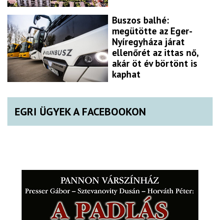
Buszos balhé:
megütötte az Eger-
Nyíregyháza járat
ellenőrét az ittas nő,
akár öt év börtönt is
kaphat
EGRI ÜGYEK A FACEBOOKON