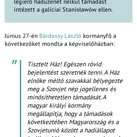
légierő hadüzenet nélkül támadást
intézett a galíciai Stanisławów ellen.
Június 27-én
Bárdossy László
kormányfő a
következőket mondta a képviselőházban:
Tisztelt Ház! Egészen rövid
bejelentést szeretnék tenni. A Ház
elnöke méltó szavakkal bélyegezte
meg a Szovjet nép jogellenes és
minősíthetetlen támadását. A
magyar királyi kormány
megállapítja, hogy a támadások
következtében Magyarország és a
Szovjetunió között a hadiállapot