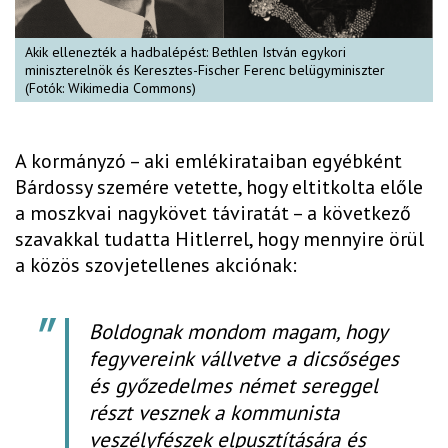
Akik ellenezték a hadbalépést: Bethlen István egykori
miniszterelnök és Keresztes-Fischer Ferenc belügyminiszter
(Fotók: Wikimedia Commons)
A kormányzó – aki emlékirataiban egyébként
Bárdossy szemére vetette, hogy eltitkolta előle
a moszkvai nagykövet táviratát – a következő
szavakkal tudatta Hitlerrel, hogy mennyire örül
a közös szovjetellenes akciónak:
Boldognak mondom magam, hogy
fegyvereink vállvetve a dicsőséges
és győzedelmes német sereggel
részt vesznek a kommunista
veszélyfészek elpusztítására és