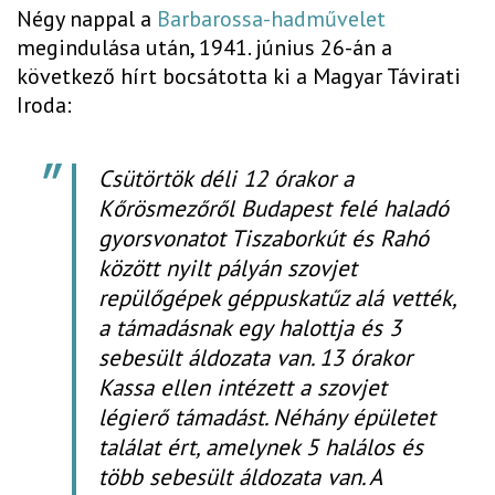
Négy nappal a
Barbarossa-hadművelet
megindulása után, 1941. június 26-án a
következő hírt bocsátotta ki a Magyar Távirati
Iroda:
Csütörtök déli 12 órakor a
Kőrösmezőről Budapest felé haladó
gyorsvonatot Tiszaborkút és Rahó
között nyilt pályán szovjet
repülőgépek géppuskatűz alá vették,
a támadásnak egy halottja és 3
sebesült áldozata van. 13 órakor
Kassa ellen intézett a szovjet
légierő támadást. Néhány épületet
találat ért, amelynek 5 halálos és
több sebesült áldozata van. A