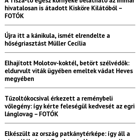
A Tisza-tó egész környéke belátható az immár
hivatalosan is átadott Kisköre Kilátóból –
FOTÓK
Újra itt a kánikula, ismét elrendelte a
hőségriasztást Müller Cecília
Elhajított Molotov-koktél, betört szélvédők:
eldurvult viták ügyében emeltek vádat Heves
megyében
Tűzoltókocsival érkezett a reménybeli
vőlegény: így kérte feleségül kedvesét az egri
lánglovag – FOTÓK
Elkészült az ország patkánytérképe: így áll a