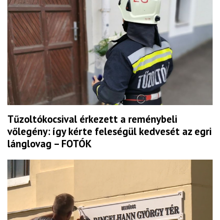
Tűzoltókocsival érkezett a reménybeli
vőlegény: így kérte feleségül kedvesét az egri
lánglovag – FOTÓK