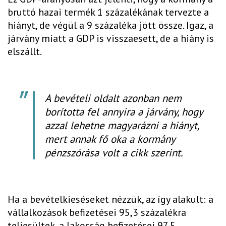
bruttó hazai termék 1 százalékának tervezte a
hiányt, de végül a 9 százaléka jött össze. Igaz, a
járvány miatt a GDP is visszaesett, de a hiány is
elszállt.
A bevételi oldalt azonban nem
borította fel annyira a járvány, hogy
azzal lehetne magyarázni a hiányt,
mert annak fő oka a kormány
pénzszórása volt a cikk szerint.
Ha a bevételkieséseket nézzük, az így alakult: a
vállalkozások befizetései 95,3 százalékra
teljesültek, a lakosság befizetései 97,5