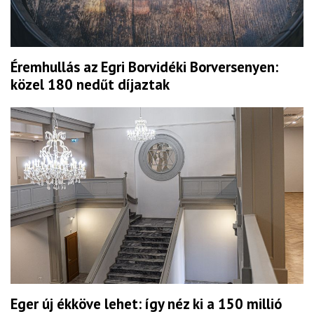
Éremhullás az Egri Borvidéki Borversenyen:
közel 180 nedűt díjaztak
Eger új ékköve lehet: így néz ki a 150 millió