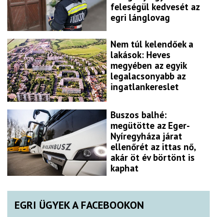
feleségül kedvesét az
egri lánglovag
Nem túl kelendőek a
lakások: Heves
megyében az egyik
legalacsonyabb az
ingatlankereslet
Buszos balhé:
megütötte az Eger-
Nyíregyháza járat
ellenőrét az ittas nő,
akár öt év börtönt is
kaphat
EGRI ÜGYEK A FACEBOOKON