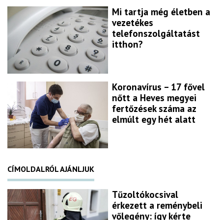
Mi tartja még életben a
vezetékes
telefonszolgáltatást
itthon?
Koronavírus – 17 fővel
nőtt a Heves megyei
fertőzések száma az
elmúlt egy hét alatt
CÍMOLDALRÓL AJÁNLJUK
Tűzoltókocsival
érkezett a reménybeli
vőlegény: így kérte