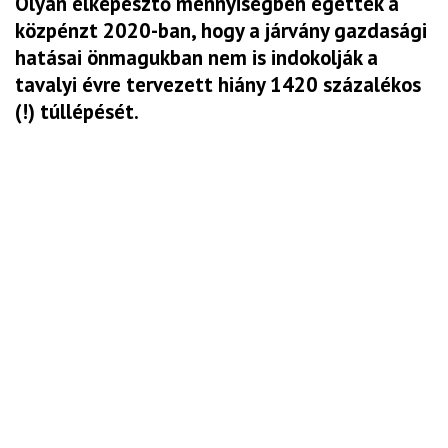
Olyan elképesztő mennyiségben égették a
közpénzt 2020-ban, hogy a járvány gazdasági
hatásai önmagukban nem is indokolják a
tavalyi évre tervezett hiány 1420 százalékos
(!) túllépését.