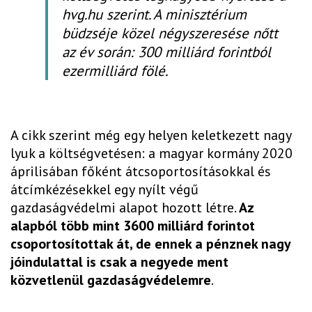
hvg.hu szerint. A minisztérium
büdzséje közel négyszeresése nőtt
az év során: 300 milliárd forintból
ezermilliárd fölé.
A cikk szerint még egy helyen keletkezett nagy
lyuk a költségvetésen: a magyar kormány 2020
áprilisában főként átcsoportosításokkal és
átcímkézésekkel egy nyílt végű
gazdaságvédelmi alapot hozott létre.
Az
alapból több mint 3600 milliárd forintot
csoportosítottak át, de ennek a pénznek nagy
jóindulattal is csak a negyede ment
közvetlenül gazdaságvédelemre
.