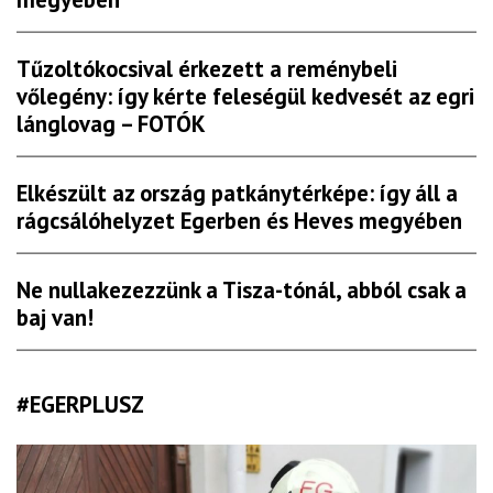
Tűzoltókocsival érkezett a reménybeli
vőlegény: így kérte feleségül kedvesét az egri
lánglovag – FOTÓK
Elkészült az ország patkánytérképe: így áll a
rágcsálóhelyzet Egerben és Heves megyében
Ne nullakezezzünk a Tisza-tónál, abból csak a
baj van!
#EGERPLUSZ