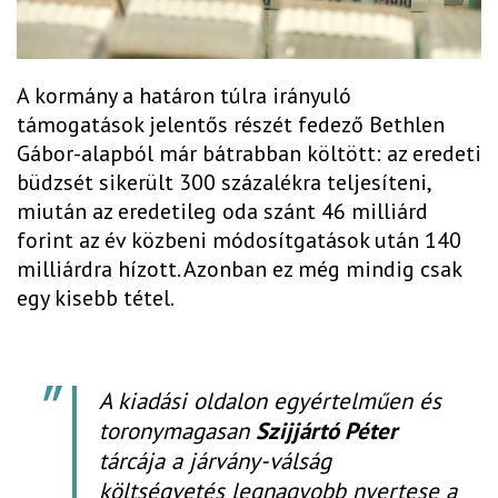
A kormány a határon túlra irányuló
támogatások jelentős részét fedező Bethlen
Gábor-alapból már bátrabban költött: az eredeti
büdzsét sikerült 300 százalékra teljesíteni,
miután az eredetileg oda szánt 46 milliárd
forint az év közbeni módosítgatások után 140
milliárdra hízott. Azonban ez még mindig csak
egy kisebb tétel.
A kiadási oldalon egyértelműen és
toronymagasan
Szijjártó Péter
tárcája a járvány-válság
költségvetés legnagyobb nyertese a