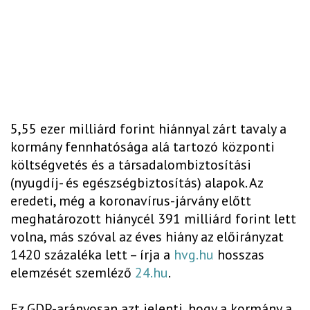
5,55 ezer milliárd forint hiánnyal zárt tavaly a
kormány fennhatósága alá tartozó központi
költségvetés és a társadalombiztosítási
(nyugdíj- és egészségbiztosítás) alapok. Az
eredeti, még a koronavírus-járvány előtt
meghatározott hiánycél 391 milliárd forint lett
volna, más szóval az éves hiány az előirányzat
1420 százaléka lett – írja a
hvg.hu
hosszas
elemzését szemléző
24.hu
.
Ez GDP-arányosan azt jelenti, hogy a kormány a