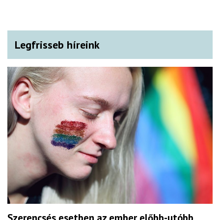
Legfrisseb híreink
Szerencsés esetben az ember előbb-utóbb