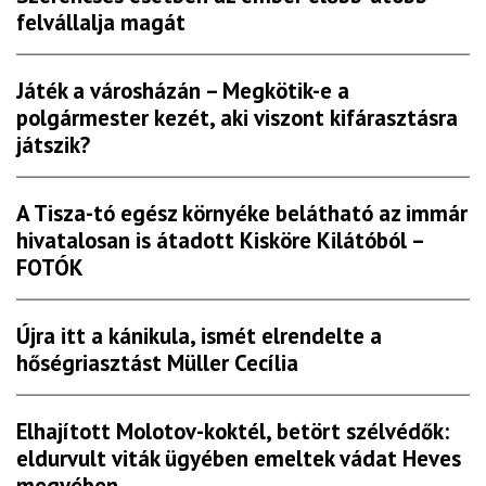
felvállalja magát
Játék a városházán – Megkötik-e a
polgármester kezét, aki viszont kifárasztásra
játszik?
A Tisza-tó egész környéke belátható az immár
hivatalosan is átadott Kisköre Kilátóból –
FOTÓK
Újra itt a kánikula, ismét elrendelte a
hőségriasztást Müller Cecília
Elhajított Molotov-koktél, betört szélvédők:
eldurvult viták ügyében emeltek vádat Heves
megyében