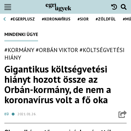
#EGERPLUSZ
#KORONAVÍRUS
#SIOR
#ZÖLDFÜL
#MÚ
MINDENKI ÜGYE
#KORMÁNY
#ORBÁN VIKTOR
#KÖLTSÉGVETÉSI
HIÁNY
Gigantikus költségvetési
hiányt hozott össze az
Orbán-kormány, de nem a
koronavírus volt a fő oka
EÜ
2021.01.26.