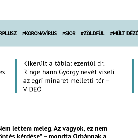
RPLUSZ
#KORONAVÍRUS
#SIOR
#ZÖLDFÜL
#MÚLTIDÉZ
Kikerült a tábla: ezentúl dr.
es
Ringelhann György nevét viseli
az egri minaret melletti tér –
VIDEÓ
Nem lettem meleg. Az vagyok, ez nem
öntés kérdése" – mondta Orbánnak a