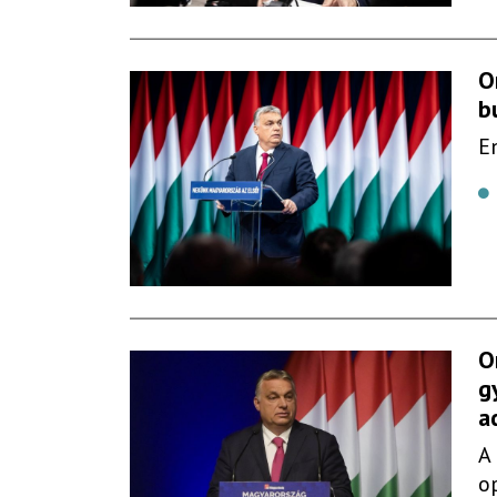
O
b
E
O
g
a
A
o