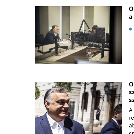
O
a
O
s
s
A
r
a
c