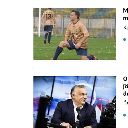
M
m
K
O
j
d
É