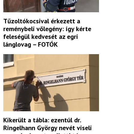
Tűzoltókocsival érkezett a
reménybeli vőlegény: így kérte
feleségül kedvesét az egri
lánglovag – FOTÓK
Kikerült a tábla: ezentúl dr.
Ringelhann György nevét viseli