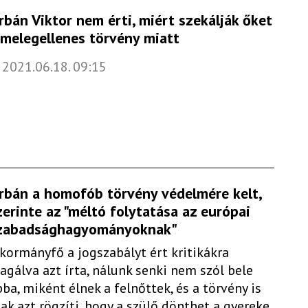
rbán Viktor nem érti, miért szekálják őket
 melegellenes törvény miatt
2021.06.18. 09:15
rbán a homofób törvény védelmére kelt,
zerinte az "méltó folytatása az európai
zabadsághagyományoknak"
 kormányfő a jogszabályt ért kritikákra
eagálva azt írta, nálunk senki nem szól bele
bba, miként élnek a felnőttek, és a törvény is
sak azt rögzíti, hogy a szülő dönthet a gyereke