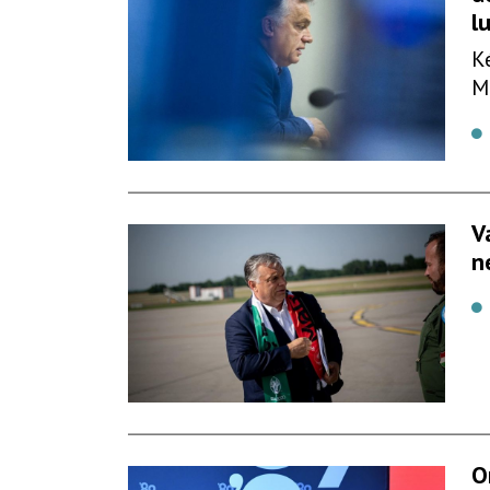
l
K
M
V
n
O