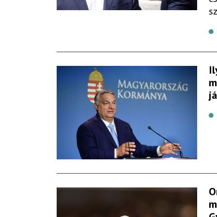
s
I
m
j
O
m
G