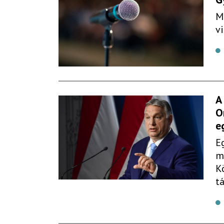
M
v
A
O
e
E
m
K
t