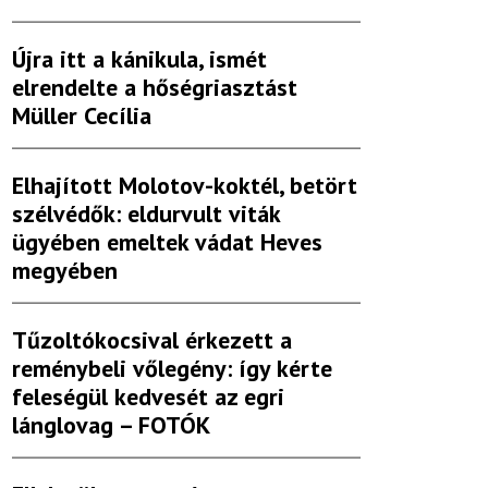
Újra itt a kánikula, ismét
elrendelte a hőségriasztást
Müller Cecília
Elhajított Molotov-koktél, betört
szélvédők: eldurvult viták
ügyében emeltek vádat Heves
megyében
Tűzoltókocsival érkezett a
reménybeli vőlegény: így kérte
feleségül kedvesét az egri
lánglovag – FOTÓK