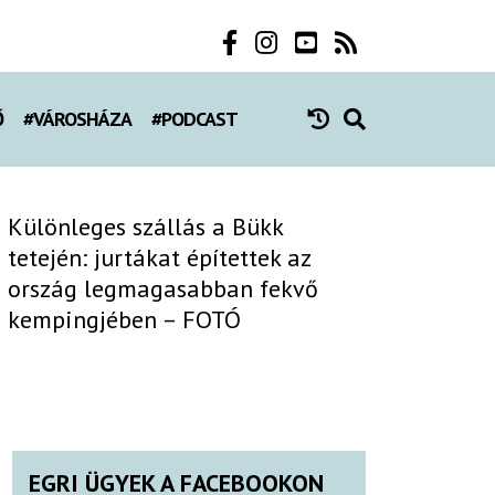
Ő
#VÁROSHÁZA
#PODCAST
Különleges szállás a Bükk
tetején: jurtákat építettek az
ország legmagasabban fekvő
kempingjében – FOTÓ
EGRI ÜGYEK A FACEBOOKON