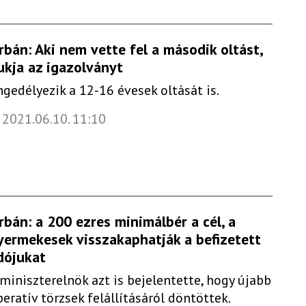
rbán: Aki nem vette fel a második oltást,
ukja az igazolványt
ngedélyezik a 12-16 évesek oltását is.
2021.06.10. 11:10
rbán: a 200 ezres minimálbér a cél, a
yermekesek visszakaphatják a befizetett
dójukat
 miniszterelnök azt is bejelentette, hogy újabb
peratív törzsek felállításáról döntöttek.