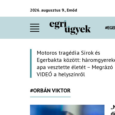
2026. augusztus 9., Emőd
#EGE
Motoros tragédia Sirok és
Egerbakta között: háromgyerek
apa vesztette életét – Megrázó
VIDEÓ a helyszínről
#ORBÁN VIKTOR
„
d