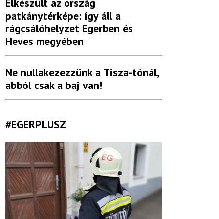
Elkészült az ország
patkánytérképe: így áll a
rágcsálóhelyzet Egerben és
Heves megyében
Ne nullakezezzünk a Tisza-tónál,
abból csak a baj van!
#EGERPLUSZ