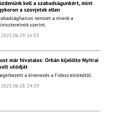
üzdenünk kell a szabadságunkért, mint
gykoron a szovjetek ellen
zabadságharcos nemzet a mienk a
iniszterelnök szerint.
2021.06.19. 16:03
ost már hivatalos: Orbán kijelölte Nyitrai
solt utódját
egérkezett a kinevezés a Fidesz elnökétől.
2021.06.18. 14:29