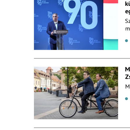
k
e
S
m
M
Z
M