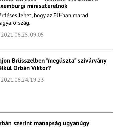
uxemburgi miniszterelnök
érdéses lehet, hogy az EU-ban marad
agyarország.
2021.06.25. 09:05
ajon Brüsszelben "megúszta" szivárvány
élkül Orbán Viktor?
2021.06.24. 19:23
rbán szerint manapság ugyanúgy