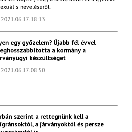
zexuális neveléséről.
2021.06.17. 18:13
lyen egy győzelem? Újabb fél évvel
eghosszabbította a kormány a
árványügyi készültséget
2021.06.17. 08:50
rbán szerint a rettegnünk kell a
igránsoktól, a járványoktól és persze
yurcsánytól is