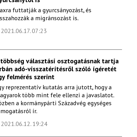
axra futtatják a gyurcsányozást, és
isszahozzák a migránsozást is.
2021.06.17. 07:23
 többség választási osztogatásnak tartja
rbán adó-visszatérítésről szóló ígéretét
gy felmérés szerint
gy reprezentatív kutatás arra jutott, hogy a
agyarok több mint fele ellenzi a javaslatot.
özben a kormánypárti Századvég egységes
ámogatásról ír.
2021.06.12. 19:24