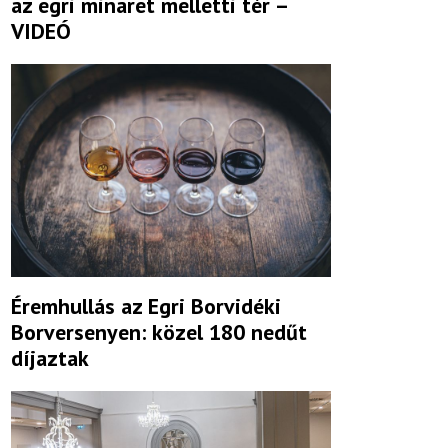
az egri minaret melletti tér –
VIDEÓ
Éremhullás az Egri Borvidéki
Borversenyen: közel 180 nedűt
díjaztak