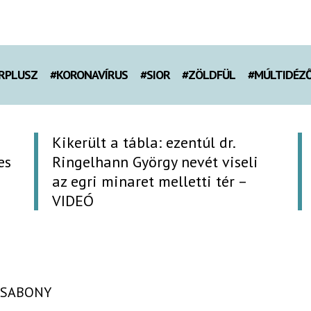
RPLUSZ
#KORONAVÍRUS
#SIOR
#ZÖLDFÜL
#MÚLTIDÉZ
Kikerült a tábla: ezentúl dr.
es
Ringelhann György nevét viseli
az egri minaret melletti tér –
VIDEÓ
ESABONY