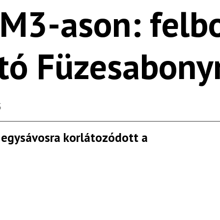
 M3-ason: felbo
utó Füzesabony
5
e egysávosra korlátozódott a