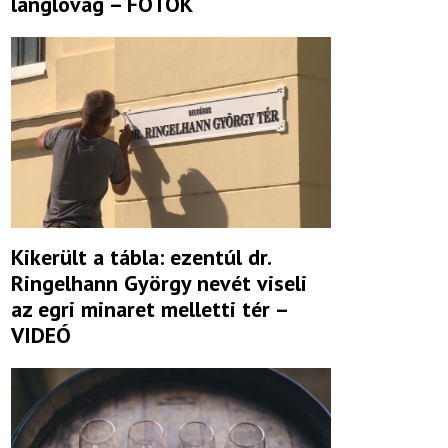
lánglovag – FOTÓK
Kikerült a tábla: ezentúl dr.
Ringelhann György nevét viseli
az egri minaret melletti tér –
VIDEÓ