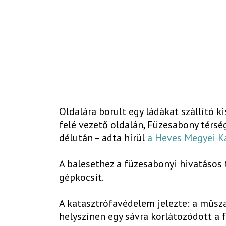
Oldalára borult egy ládákat szállító 
felé vezető oldalán, Füzesabony térsé
délután – adta hírül
a Heves Megyei K
A balesethez a füzesabonyi hivatásos 
gépkocsit.
A katasztrófavédelem jelezte: a műsz
helyszínen egy sávra korlátozódott a 