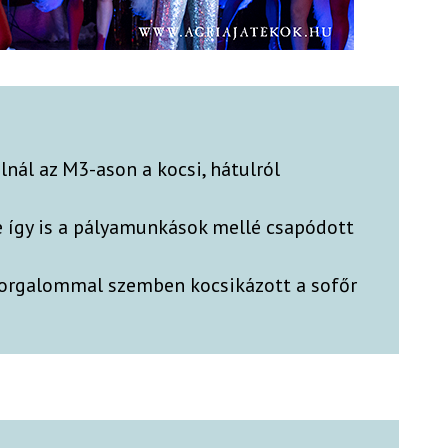
álnál az M3-ason a kocsi, hátulról
e így is a pályamunkások mellé csapódott
forgalommal szemben kocsikázott a sofőr