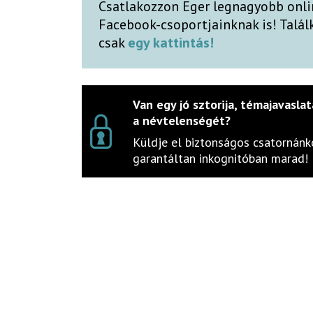
Csatlakozzon Eger legnagyobb onli
Facebook-csoportjainknak is! Talá
csak
egy kattintás!
Van egy jó sztorija, témajavaslat
a névtelenségét?
Küldje el biztonságos csatornánko
garantáltan inkognitóban marad!