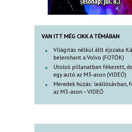
VAN ITT MÉG CIKK A TÉMÁBAN
Világítás nélkül állt éjszaka K
belerohant a Volvo (FOTÓK)
Utolsó pillanatban fékezett, d
egy autó az M3-ason (VIDEÓ)
Meredek húzás: leállósávban, 
az M3-ason – VIDEÓ