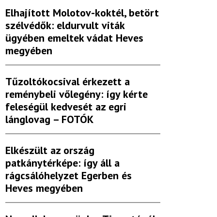
Elhajított Molotov-koktél, betört
szélvédők: eldurvult viták
ügyében emeltek vádat Heves
megyében
Tűzoltókocsival érkezett a
reménybeli vőlegény: így kérte
feleségül kedvesét az egri
lánglovag – FOTÓK
Elkészült az ország
patkánytérképe: így áll a
rágcsálóhelyzet Egerben és
Heves megyében