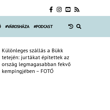
Ő
#VÁROSHÁZA
#PODCAST
Különleges szállás a Bükk
tetején: jurtákat építettek az
ország legmagasabban fekvő
kempingjében – FOTÓ