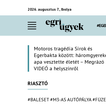
2026. augusztus 7., Ibolya
#EGE
Motoros tragédia Sirok és
Egerbakta között: háromgyerek
apa vesztette életét – Megrázó
VIDEÓ a helyszínről
RIASZTÓ
#BALESET
#M3-AS AUTÓPÁLYA
#FÜZ