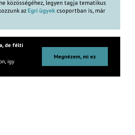
ne közösségéhez, legyen tagja tematikus
lkozzunk az
Egri ügyek
csoportban is, már
a, de félti
Megnézem, mi ez
n, így