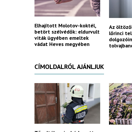
Elhajított Molotov-koktél,
Az öltöző
betört szélvédők: eldurvult
lőrinci te
viták ügyében emeltek
dolgozóin
vádat Heves megyében
tolvajban
CÍMOLDALRÓL AJÁNLJUK