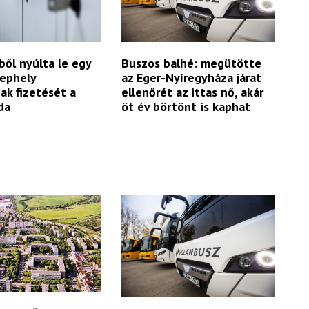
ből nyúlta le egy
Buszos balhé: megütötte
lephely
az Eger-Nyíregyháza járat
ak fizetését a
ellenőrét az ittas nő, akár
da
öt év börtönt is kaphat