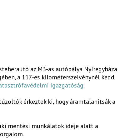
kisteherautó az M3-as autópálya Nyíregyháza
gében, a 117-es kilométerszelvénynél kedd
atasztrófavédelmi Igazgatóság
.
tűzoltók érkeztek ki, hogy áramtalanítsák a
aki mentési munkálatok ideje alatt a
forgalom.