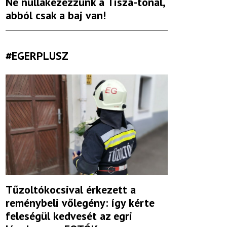
Ne nullakezezzünk a Tisza-tónál,
abból csak a baj van!
#EGERPLUSZ
Tűzoltókocsival érkezett a
reménybeli vőlegény: így kérte
feleségül kedvesét az egri